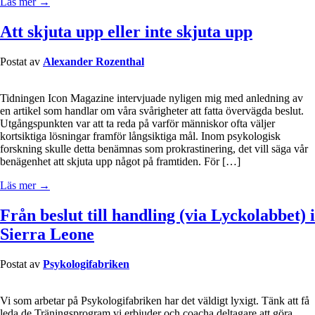
Läs mer →
Att skjuta upp eller inte skjuta upp
Postat av
Alexander Rozenthal
Tidningen Icon Magazine intervjuade nyligen mig med anledning av
en artikel som handlar om våra svårigheter att fatta övervägda beslut.
Utgångspunkten var att ta reda på varför människor ofta väljer
kortsiktiga lösningar framför långsiktiga mål. Inom psykologisk
forskning skulle detta benämnas som prokrastinering, det vill säga vår
benägenhet att skjuta upp något på framtiden. För […]
Läs mer →
Från beslut till handling (via Lyckolabbet) i
Sierra Leone
Postat av
Psykologifabriken
Vi som arbetar på Psykologifabriken har det väldigt lyxigt. Tänk att få
leda de Träningsprogram vi erbjuder och coacha deltagare att göra