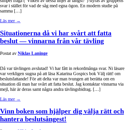
simpel fråga (“Vilken av dessa linjer är längst?”) styras av gruppens
svar i stället för vad de såg med egna ögon. En modern studie på
samma […]
Läs mer →
Situationerna då vi har svårt att fatta
beslut — vinnarna från vår tävling
Postat av
Niklas Laninge
Då var tävlingen avslutad! Vi har fått in rekordmånga svar. Ni läsare
var verkligen sugna på att läsa Katarina Gospics bok Välj rätt! om
beslutsfattande! För att delta var man tvungen att berätta om en
situation då man har svårt att fatta beslut. Jag kontaktar vinnarna via
mejl, här är deras samt några andra tävlingsbidrag. […]
Läs mer →
Vinn boken som hjälper dig välja rätt och
hantera beslutsångest!