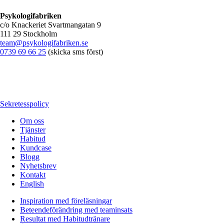
Psykologifabriken
c/o Knackeriet Svartmangatan 9
111 29 Stockholm
team@psykologifabriken.se
0739 69 66 25
(skicka sms först)
Sekretesspolicy
Om oss
Tjänster
Habitud
Kundcase
Blogg
Nyhetsbrev
Kontakt
English
Inspiration med föreläsningar
Beteendeförändring med teaminsats
Resultat med Habitudtränare