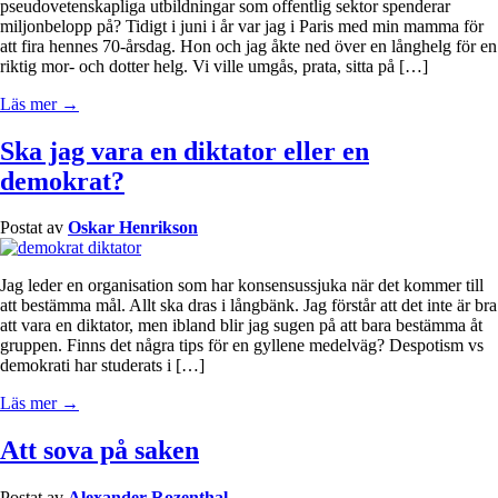
pseudovetenskapliga utbildningar som offentlig sektor spenderar
miljonbelopp på? Tidigt i juni i år var jag i Paris med min mamma för
att fira hennes 70-årsdag. Hon och jag åkte ned över en långhelg för en
riktig mor- och dotter helg. Vi ville umgås, prata, sitta på […]
Läs mer →
Ska jag vara en diktator eller en
demokrat?
Postat av
Oskar Henrikson
Jag leder en organisation som har konsensussjuka när det kommer till
att bestämma mål. Allt ska dras i långbänk. Jag förstår att det inte är bra
att vara en diktator, men ibland blir jag sugen på att bara bestämma åt
gruppen. Finns det några tips för en gyllene medelväg? Despotism vs
demokrati har studerats i […]
Läs mer →
Att sova på saken
Postat av
Alexander Rozenthal