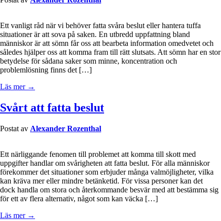
Ett vanligt råd när vi behöver fatta svåra beslut eller hantera tuffa
situationer är att sova på saken. En utbredd uppfattning bland
människor är att sömn får oss att bearbeta information omedvetet och
således hjälper oss att komma fram till rätt slutsats. Att sömn har en stor
betydelse för sådana saker som minne, koncentration och
problemlösning finns det […]
Läs mer →
Svårt att fatta beslut
Postat av
Alexander Rozenthal
Ett närliggande fenomen till problemet att komma till skott med
uppgifter handlar om svårigheten att fatta beslut. För alla människor
förekommer det situationer som erbjuder många valmöjligheter, vilka
kan kräva mer eller mindre betänketid. För vissa personer kan det
dock handla om stora och återkommande besvär med att bestämma sig
för ett av flera alternativ, något som kan väcka […]
Läs mer →