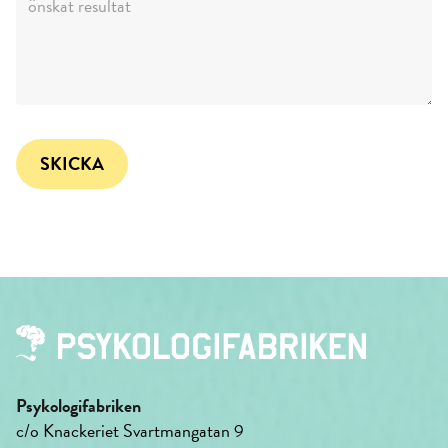
Psykologifabriken
c/o Knackeriet Svartmangatan 9