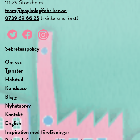
111 29 Stockholm
team@psykologifabriken.se
0739 69 66 25
(skicka sms först)
Sekretesspolicy
Om oss
Tjänster
Habitud
Kundcase
Blogg
Nyhetsbrev
Kontakt
English
Inspiration med föreläsningar