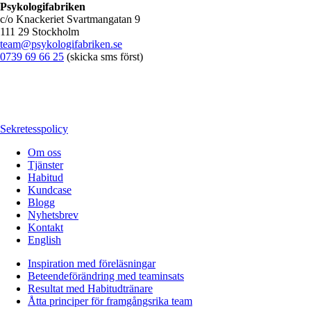
Psykologifabriken
c/o Knackeriet Svartmangatan 9
111 29 Stockholm
team@psykologifabriken.se
0739 69 66 25
(skicka sms först)
Sekretesspolicy
Om oss
Tjänster
Habitud
Kundcase
Blogg
Nyhetsbrev
Kontakt
English
Inspiration med föreläsningar
Beteendeförändring med teaminsats
Resultat med Habitudtränare
Åtta principer för framgångsrika team