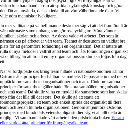
Varför inte nyttja en daglig dos psykologi? Vi förtydligade att vår
vision inte bara handlar om att sprida psykologisk kunskap och göra
den lätt att använda, det ska leda till att vårt välbefinnande ökar. Vi
ville göra människor lyckligare.
Ju mer vi tittade på välbefinnande desto mer såg vi att det framförallt är
våra närmaste sammanhang som gör oss lyckligare. Våra vänner,
familjen, skolan och arbetet. Av dessa valde vi arbetet. Det som är
närmast oss på arbetet är vårt team. Teamet är dessutom en väldigt bra
plats för att genomföra förändring i en organisation. Det är lättare att
rulla ut nya metoder i valfritt antal team och låta förändringen organiskt
växa till sig än att tro att en ny organisationsstruktur ska följas från dag
ett.
När vi fördjupade oss kring team hittade vi nationalekonomen Elinor
Ostroms åtta principer för hållbart samarbete. De passade in med det vi
upptäckt om samarbete i organisationer och team. Tänk om samma
principer för samarbete gäller både för stora samhällen, organisationer
och små team? Då skulle vi ha en modell för samarbete som kan skalas
upp från det lilla till det stora. Det skulle gå att starta ett
förändringsprojekt i ett team och enkelt sprida det organiskt till flera
team och sedan till hela organisationen. Genom att jämföra Ostroms
principer med hundratals vetenskapliga studier såg vi att allt detta är
möjligt. Vi sammanfattade vårt arbete i den prisbelönta boken
Ensam
eller stark – åtta principer för framgångsrika team
.