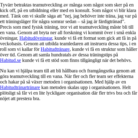
Tyvärr betraktas teamutveckling av många som något som sker på en
kick off, på en utbildning eller med en konsult. Som något vi blir klara
med. Tänk om vi skulle säga att ”nej, jag behöver inte träna, jag var på
ett träningsläger för några somrar sedan – så jag är färdigtränad”.
Precis som med fysisk träning, tror vi att teamutveckling måste bli till
en vana. Genom att bryta ner all forskning vi kommit över i små enkla
övningar,
Habitudövningar
, kunde vi få ett format som gick att få in på
veckobasis. Genom att utbilda teamledaren att instruera dessa tips, i en
roll som vi kallar för
Habitudtränare
, kunde vi få en struktur som håller
över tid. Genom att samla hundratals av dessa träningstips på
Habitud.se
kunde vi få ett stöd som finns tillgängligt när det behövs.
Nu kan vi hjälpa team till att bli hållbara och framgångsrika genom att
göra teamutveckling till en vana. När fler och fler team ser effekterna
och hakar på så växer metoden i organisationen. Med hjälp av en
Habitudtränartränare
kan metoden skalas upp i organisationen. Helt
plötsligt så får vi en lite lyckligare organisation där fler trivs bra och får
nöjet att prestera bra.