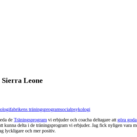
i Sierra Leone
ologifabrikens träningsprogram
socialpsykologi
 leda de
Träningsprogram
vi erbjuder och coacha deltagare att
göra goda
tt kunna delta i de träningsprogram vi erbjuder. Jag fick nyligen vara 
g lyckligare och mer positiv.