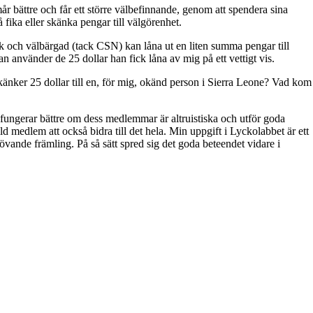
r bättre och får ett större välbefinnande, genom att spendera sina
 fika eller skänka pengar till välgörenhet.
rik och välbärgad (tack CSN) kan låna ut en liten summa pengar till
an använder de 25 dollar han fick låna av mig på ett vettigt vis.
känker 25 dollar till en, för mig, okänd person i Sierra Leone? Vad kom
fungerar bättre om dess medlemmar är altruistiska och utför goda
 medlem att också bidra till det hela. Min uppgift i Lyckolabbet är ett
hövande främling. På så sätt spred sig det goda beteendet vidare i