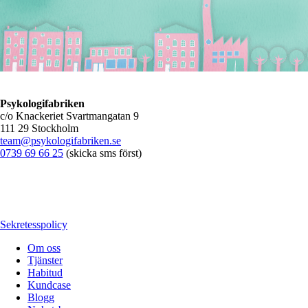
Psykologifabriken
c/o Knackeriet Svartmangatan 9
111 29 Stockholm
team@psykologifabriken.se
0739 69 66 25
(skicka sms först)
Sekretesspolicy
Om oss
Tjänster
Habitud
Kundcase
Blogg