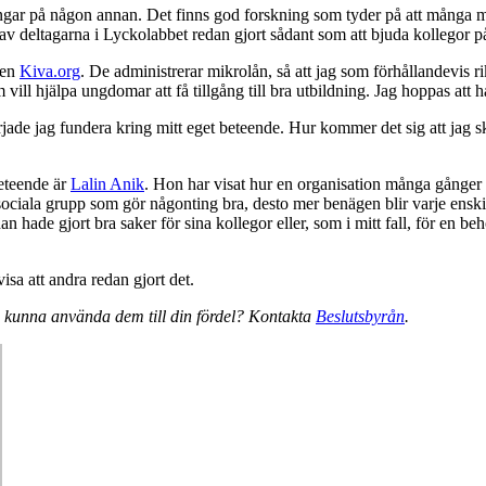
engar på någon annan. Det finns god forskning som tyder på att många må
a av deltagarna i Lyckolabbet redan gjort sådant som att bjuda kollegor på
nen
Kiva.org
. De administrerar mikrolån, så att jag som förhållandevis 
vill hjälpa ungdomar att få tillgång till bra utbildning. Jag hoppas att h
jade jag fundera kring mitt eget beteende. Hur kommer det sig att jag s
beteende är
Lalin Anik
. Hon har visat hur en organisation många gånger 
ociala grupp som gör någonting bra, desto mer benägen blir varje enskild
 hade gjort bra saker för sina kollegor eller, som i mitt fall, för en be
isa att andra redan gjort det.
 du kunna använda dem till din fördel? Kontakta
Beslutsbyrån
.