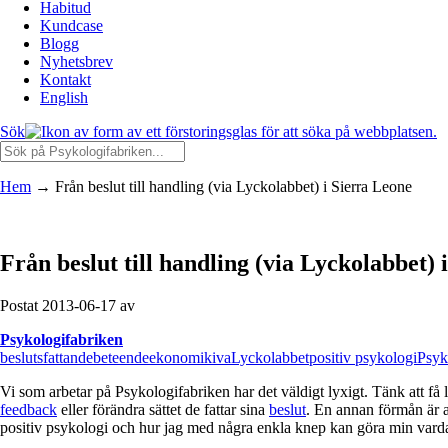
Habitud
Kundcase
Blogg
Nyhetsbrev
Kontakt
English
Sök
Hem
→
Från beslut till handling (via Lyckolabbet) i Sierra Leone
Från beslut till handling (via Lyckolabbet) 
Postat 2013-06-17 av
Psykologifabriken
beslutsfattande
beteendeekonomi
kiva
Lyckolabbet
positiv psykologi
Psyk
Vi som arbetar på Psykologifabriken har det väldigt lyxigt. Tänk att få
feedback
eller förändra sättet de fattar sina
beslut
. En annan förmån är a
positiv psykologi och hur jag med några enkla knep kan göra min varda