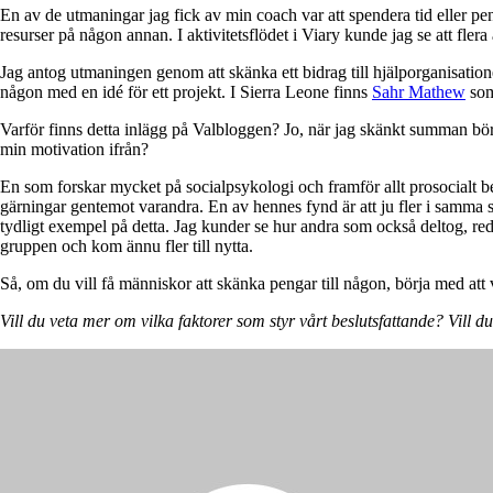
En av de utmaningar jag fick av min coach var att spendera tid eller p
resurser på någon annan. I aktivitetsflödet i Viary kunde jag se att fler
Jag antog utmaningen genom att skänka ett bidrag till hjälporganisatio
någon med en idé för ett projekt. I Sierra Leone finns
Sahr Mathew
som 
Varför finns detta inlägg på Valbloggen? Jo, när jag skänkt summan bör
min motivation ifrån?
En som forskar mycket på socialpsykologi och framför allt prosocialt 
gärningar gentemot varandra. En av hennes fynd är att ju fler i samma s
tydligt exempel på detta. Jag kunder se hur andra som också deltog, redan
gruppen och kom ännu fler till nytta.
Så, om du vill få människor att skänka pengar till någon, börja med att v
Vill du veta mer om vilka faktorer som styr vårt beslutsfattande? Vill