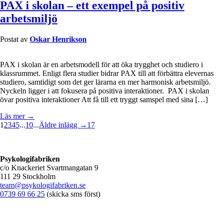
PAX i skolan – ett exempel på positiv
arbetsmiljö
Postat av
Oskar Henrikson
PAX i skolan är en arbetsmodell för att öka trygghet och studiero i
klassrummet. Enligt flera studier bidrar PAX till att förbättra elevernas
studiero, samtidigt som det ger lärarna en mer harmonisk arbetsmiljö.
Nyckeln ligger i att fokusera på positiva interaktioner. PAX i skolan
övar positiva interaktioner Att få till ett tryggt samspel med sina […]
Läs mer →
1
2
3
4
5
...
10
...
Äldre inlägg →
17
Psykologifabriken
c/o Knackeriet Svartmangatan 9
111 29 Stockholm
team@psykologifabriken.se
0739 69 66 25
(skicka sms först)