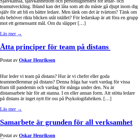
Självkänsla, självkännedom och personlighetstest för ledar- och
teamutveckling. Ibland kan det låta som att du måste gå djupt inom dig
själv för att bli en bättre ledare. Men tänk om det är tvärtom? Tänk om
du behöver rikta blicken utåt istället? För ledarskap är att föra en grupp
mot ett gemensamt mål. Om du släpper […]
Läs mer →
Åtta principer för team på distans
Postat av
Oskar Henrikson
Hur leder vi team på distans? Hur är vi chefer eller goda
teammedlemmar på distans? Denna fråga har varit vardag för vissa
fram till pandemin och vardag för många under den. Nu är
distansarbete här för att stanna. I en eller annan form. Att stötta ledare
på distans är inget nytt för oss på Psykologifabriken. […]
Läs mer →
Samarbete är grunden för all verksamhet
Postat av
Oskar Henrikson