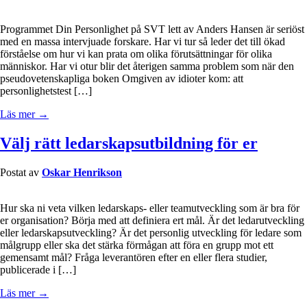
Programmet Din Personlighet på SVT lett av Anders Hansen är seriöst
med en massa intervjuade forskare. Har vi tur så leder det till ökad
förståelse om hur vi kan prata om olika förutsättningar för olika
människor. Har vi otur blir det återigen samma problem som när den
pseudovetenskapliga boken Omgiven av idioter kom: att
personlighetstest […]
Läs mer →
Välj rätt ledarskapsutbildning för er
Postat av
Oskar Henrikson
Hur ska ni veta vilken ledarskaps- eller teamutveckling som är bra för
er organisation? Börja med att definiera ert mål. Är det ledarutveckling
eller ledarskapsutveckling? Är det personlig utveckling för ledare som
målgrupp eller ska det stärka förmågan att föra en grupp mot ett
gemensamt mål? Fråga leverantören efter en eller flera studier,
publicerade i […]
Läs mer →