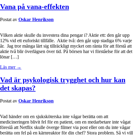
Vana på vana-effekten
Postat av
Oskar Henrikson
Vilken aktie skulle du investera dina pengar i? Aktie ett: den går upp
12% vid ett euforiskt tillfälle. Aktie två: den går upp stadiga 6% varje
år. Jag tror många lärt sig tillräckligt mycket om ränta för att förstå att
aktie två blir överlägsen över tid. På börsen har vi förståelse för att det
lönar […]
Läs mer →
Vad är psykologisk trygghet och hur kan
det skapas?
Postat av
Oskar Henrikson
Vad händer om en sjuksköterska inte vågar berätta om att
medicineringen blivit fel för en patient, om en medarbetare inte vågat
föreslå att Netflix skulle överge filmer via post eller om du inte vågar
berätta om fel på en kärnreaktor för din chef? Stora problem. Så vi vill