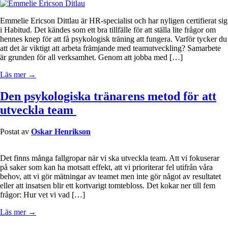
Emmelie Ericson Dittlau är HR-specialist och har nyligen certifierat sig
i Habitud. Det kändes som ett bra tillfälle för att ställa lite frågor om
hennes knep för att få psykologisk träning att fungera. Varför tycker du
att det är viktigt att arbeta främjande med teamutveckling? Samarbete
är grunden för all verksamhet. Genom att jobba med […]
Läs mer →
Den psykologiska tränarens metod för att
utveckla team
Postat av
Oskar Henrikson
Det finns många fallgropar när vi ska utveckla team. Att vi fokuserar
på saker som kan ha motsatt effekt, att vi prioriterar fel utifrån våra
behov, att vi gör mätningar av teamet men inte gör något av resultatet
eller att insatsen blir ett kortvarigt tomtebloss. Det kokar ner till fem
frågor: Hur vet vi vad […]
Läs mer →