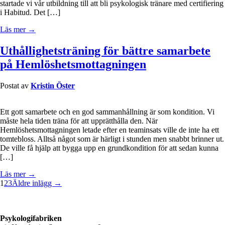
startade vi vår utbildning till att bli psykologisk tränare med certifiering
i Habitud. Det […]
Läs mer →
Uthållighetsträning för bättre samarbete
på Hemlöshetsmottagningen
Postat av
Kristin Öster
Ett gott samarbete och en god sammanhållning är som kondition. Vi
måste hela tiden träna för att upprätthålla den. När
Hemlöshetsmottagningen letade efter en teaminsats ville de inte ha ett
tomtebloss. Alltså något som är härligt i stunden men snabbt brinner ut.
De ville få hjälp att bygga upp en grundkondition för att sedan kunna
[…]
Läs mer →
1
2
3
Äldre inlägg →
Psykologifabriken