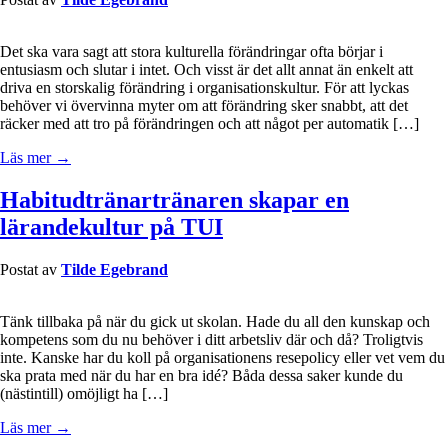
Det ska vara sagt att stora kulturella förändringar ofta börjar i
entusiasm och slutar i intet. Och visst är det allt annat än enkelt att
driva en storskalig förändring i organisationskultur. För att lyckas
behöver vi övervinna myter om att förändring sker snabbt, att det
räcker med att tro på förändringen och att något per automatik […]
Läs mer →
Habitudtränartränaren skapar en
lärandekultur på TUI
Postat av
Tilde Egebrand
Tänk tillbaka på när du gick ut skolan. Hade du all den kunskap och
kompetens som du nu behöver i ditt arbetsliv där och då? Troligtvis
inte. Kanske har du koll på organisationens resepolicy eller vet vem du
ska prata med när du har en bra idé? Båda dessa saker kunde du
(nästintill) omöjligt ha […]
Läs mer →