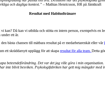
mpning/dialog har passat oss bra. Dessutom har det psykologiska gym
erkliga och dagliga kontext.”
– Mathias Henricsson, HR på Jämtkraft
Resultat med Habitudtränare
lt vi kan? Då kan vi utbilda och stötta en intern person, exempelvis en led
under ett år.
den bästa chansen till mätbara resultat på er medarbetarenkät eller vår
ram ett skräddarsytt upplägg för att skapa
resultat för alla team.
Detta gö
pa beteendeförändring. Det var det jag ville göra i min organisation. Til
har inte blivit besviken. Psykologifabriken har gett mig mängder med in