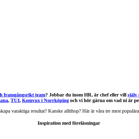
ch framgångsrikt team
? Jobbar du inom HR, är chef eller vill
själv
ana
,
TUI
,
Komvux i Norrköping
och vi hör gärna om vad ni är p
 skapa varaktiga resultat? Kanske alltihop? Här är våra tre mest populä
Inspiration med föreläsningar