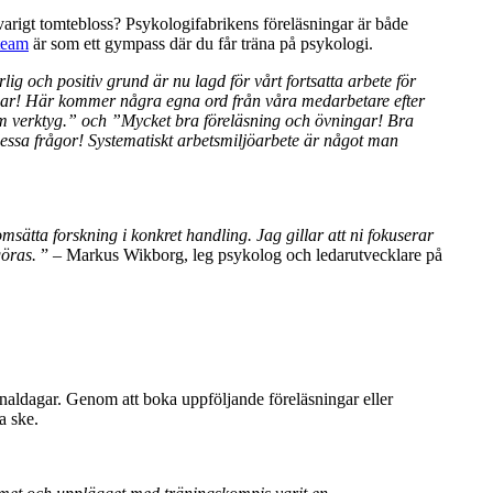
rtvarigt tomtebloss? Psykologifabrikens föreläsningar är både
team
är som ett gympass där du får träna på psykologi.
g och positiv grund är nu lagd för vårt fortsatta arbete för
ngar! Här kommer några egna ord från våra medarbetare efter
om verktyg.” och ”Mycket bra föreläsning och övningar! Bra
essa frågor! Systematiskt arbetsmiljöarbete är något man
msätta forskning i konkret handling. Jag gillar att ni fokuserar
göras.
” – Markus Wikborg, leg psykolog och ledarutvecklare på
ersonaldagar. Genom att boka uppföljande föreläsningar eller
a ske.