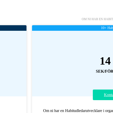
OM NI HAR EN HAB
10+ Hab
14
SEK/FÖ
Kont
Om ni har en Habitudledarutvecklare i organi