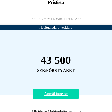
Prislista
FÖR DIG SOM LEDARUTVECKLARE
Habitudledarutvecklare
43 500
SEK/FÖRSTA ÅRET
Anmäl intresse
Allt för en Habitudtränare ingår