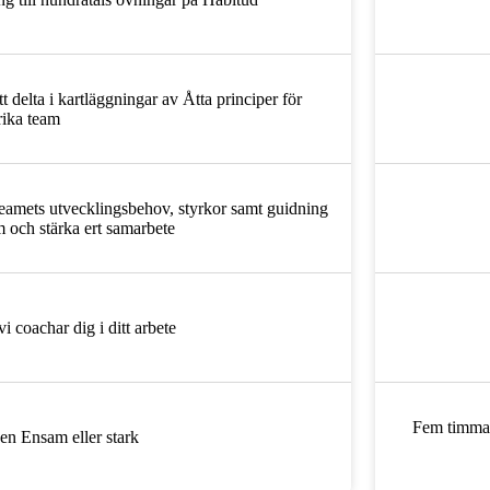
delta i kartläggningar av Åtta principer för
ika team
a teamets utvecklingsbehov, styrkor samt guidning
am och stärka ert samarbete
vi coachar dig i ditt arbete
Fem timmar
n Ensam eller stark