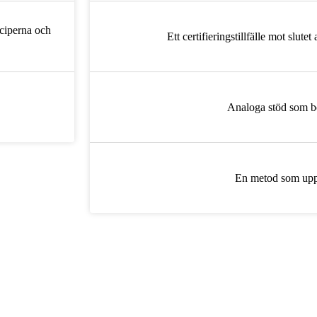
nciperna och
Ett certifieringstillfälle mot slutet
Analoga stöd som b
En metod som uppd