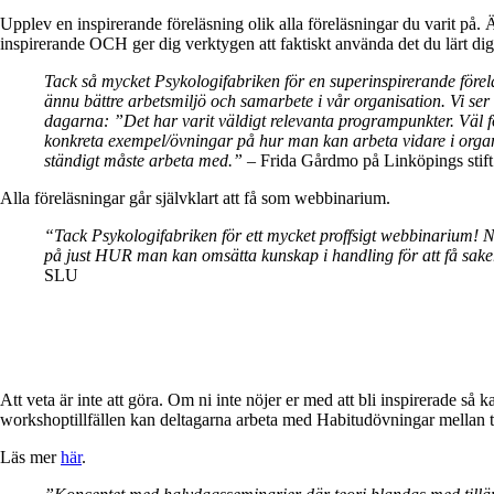
Upplev en inspirerande föreläsning olik alla föreläsningar du varit på. Ä
inspirerande OCH ger dig verktygen att faktiskt använda det du lärt d
Tack så mycket Psykologifabriken för en superinspirerande förelä
ännu bättre arbetsmiljö och samarbete i vår organisation. Vi s
dagarna: ”Det har varit väldigt relevanta programpunkter. Väl 
konkreta exempel/övningar på hur man kan arbeta vidare i organ
ständigt måste arbeta med.” –
Frida Gårdmo på Linköpings stift
Alla föreläsningar går självklart att få som webbinarium.
“Tack Psykologifabriken för ett mycket proffsigt webbinarium! Ni 
på just HUR man kan omsätta kunskap i handling för att få saker 
SLU
Att veta är inte att göra. Om ni inte nöjer er med att bli inspirerade så 
workshoptillfällen kan deltagarna arbeta med Habitudövningar mellan trä
Läs mer
här
.