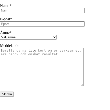
Namn*
E-post*
Ämne*
Meddelande