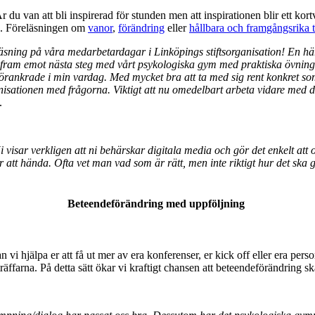
r du van att bli inspirerad för stunden men att inspirationen blir ett ko
ig. Föreläsningen om
vanor
,
förändring
eller
hållbara och framgångsrika 
sning på våra medarbetardagar i Linköpings stiftsorganisation! En härli
er fram emot nästa steg med vårt psykologiska gym med praktiska övni
förankrade i min vardag. Med mycket bra att ta med sig rent konkret s
isationen med frågorna. Viktigt att nu omedelbart arbeta vidare med d
.
visar verkligen att ni behärskar digitala media och gör det enkelt att o
att hända. Ofta vet man vad som är rätt, men inte riktigt hur det ska 
Beteendeförändring med uppföljning
kan vi hjälpa er att få ut mer av era konferenser, er kick off eller era p
ffarna. På detta sätt ökar vi kraftigt chansen att beteendeförändring sk