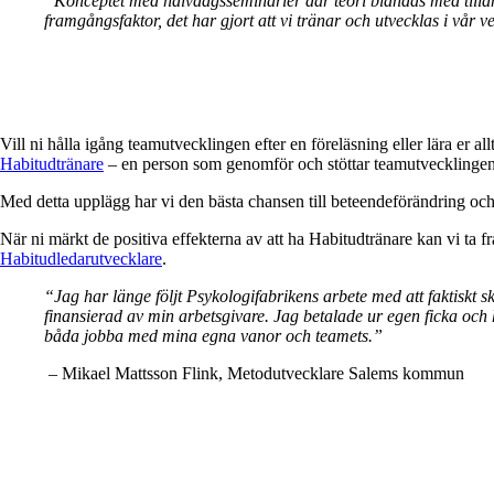
”Konceptet med halvdagsseminarier där teori blandas med tillä
framgångsfaktor, det har gjort att vi tränar och utvecklas i vår v
Vill ni hålla igång teamutvecklingen efter en föreläsning eller lära er al
Habitudtränare
– en person som genomför och stöttar teamutvecklingen 
Med detta upplägg har vi den bästa chansen till beteendeförändring och 
När ni märkt de positiva effekterna av att ha Habitudtränare kan vi ta f
Habitudledarutvecklare
.
“Jag har länge följt Psykologifabrikens arbete med att faktiskt ska
finansierad av min arbetsgivare. Jag betalade ur egen ficka och 
båda jobba med mina egna vanor och teamets.”
– Mikael Mattsson Flink, Metodutvecklare Salems kommun