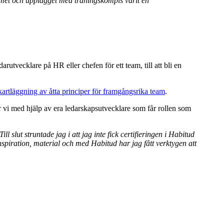
met och upplägget med träningskompis varit en
arutvecklare på HR eller chefen för ett team, till att bli en
kartläggning av åtta principer för framgångsrika team
.
r vi med hjälp av era ledarskapsutvecklare som får rollen som
l slut struntade jag i att jag inte fick certifieringen i Habitud
spiration, material och med Habitud har jag fått verktygen att