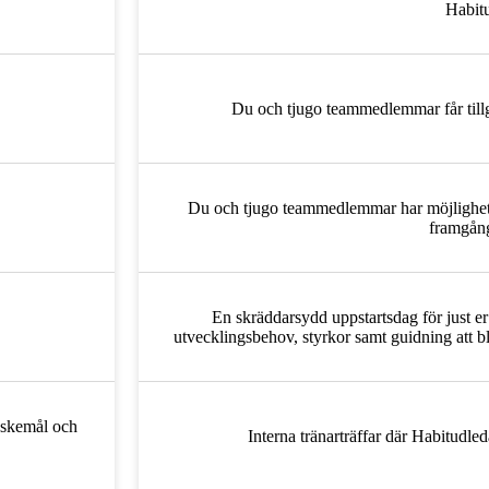
Habit
Du och tjugo teammedlemmar får tillg
Du och tjugo teammedlemmar har möjlighet at
framgån
En skräddarsydd uppstartsdag för just er 
utvecklingsbehov, styrkor samt guidning att bl
nskemål och
Interna tränarträffar där Habitudled