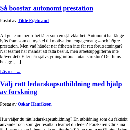
Så boostar autonomi prestation
Postat av
Tilde Egebrand
Att ge team mer frihet låter som en självklarhet. Autonomi har länge
lyfts fram som en nyckel till motivation, engagemang – och högre
prestation. Men vad händer när friheten inte får rätt förutsättningar?
När teamet har mandat att fatta beslut, men arbetsuppgifterna inte
kräver det? Eller när självstyrning införs – utan struktur? Det finns
belägg […]
Läs mer →
Välj rätt ledarskapsutbildning med hjälp
av forskning
Postat av
Oskar Henrikson
Hur väljer du rätt ledarskapsutbildning? En utbildning som du faktiskt
använder och som ger resultat i teamet du leder? Forskaren Christina
N. Lacerenza och hennes team gjorde 2017 en sammanställning kring