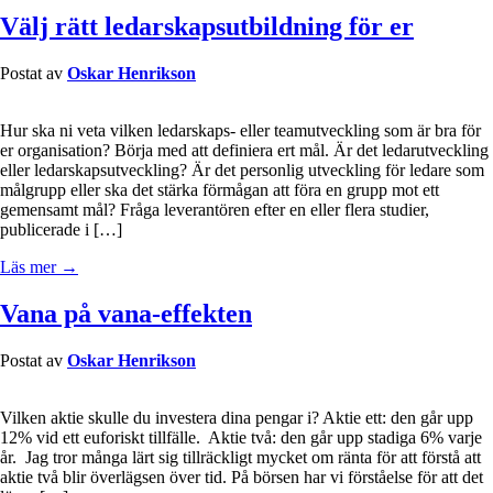
Välj rätt ledarskapsutbildning för er
Postat av
Oskar Henrikson
Hur ska ni veta vilken ledarskaps- eller teamutveckling som är bra för
er organisation? Börja med att definiera ert mål. Är det ledarutveckling
eller ledarskapsutveckling? Är det personlig utveckling för ledare som
målgrupp eller ska det stärka förmågan att föra en grupp mot ett
gemensamt mål? Fråga leverantören efter en eller flera studier,
publicerade i […]
Läs mer →
Vana på vana-effekten
Postat av
Oskar Henrikson
Vilken aktie skulle du investera dina pengar i? Aktie ett: den går upp
12% vid ett euforiskt tillfälle. Aktie två: den går upp stadiga 6% varje
år. Jag tror många lärt sig tillräckligt mycket om ränta för att förstå att
aktie två blir överlägsen över tid. På börsen har vi förståelse för att det