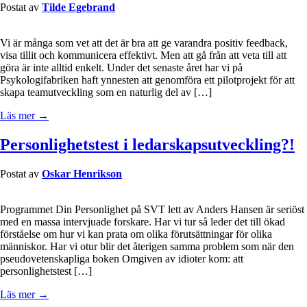
Postat av
Tilde Egebrand
Vi är många som vet att det är bra att ge varandra positiv feedback,
visa tillit och kommunicera effektivt. Men att gå från att veta till att
göra är inte alltid enkelt. Under det senaste året har vi på
Psykologifabriken haft ynnesten att genomföra ett pilotprojekt för att
skapa teamutveckling som en naturlig del av […]
Läs mer →
Personlighetstest i ledarskapsutveckling?!
Postat av
Oskar Henrikson
Programmet Din Personlighet på SVT lett av Anders Hansen är seriöst
med en massa intervjuade forskare. Har vi tur så leder det till ökad
förståelse om hur vi kan prata om olika förutsättningar för olika
människor. Har vi otur blir det återigen samma problem som när den
pseudovetenskapliga boken Omgiven av idioter kom: att
personlighetstest […]
Läs mer →