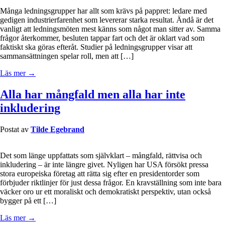
Många ledningsgrupper har allt som krävs på pappret: ledare med
gedigen industrierfarenhet som levererar starka resultat. Ändå är det
vanligt att ledningsmöten mest känns som något man sitter av. Samma
frågor återkommer, besluten tappar fart och det är oklart vad som
faktiskt ska göras efteråt. Studier på ledningsgrupper visar att
sammansättningen spelar roll, men att […]
Läs mer →
Alla har mångfald men alla har inte
inkludering
Postat av
Tilde Egebrand
Det som länge uppfattats som självklart – mångfald, rättvisa och
inkludering – är inte längre givet. Nyligen har USA försökt pressa
stora europeiska företag att rätta sig efter en presidentorder som
förbjuder riktlinjer för just dessa frågor. En kravställning som inte bara
väcker oro ur ett moraliskt och demokratiskt perspektiv, utan också
bygger på ett […]
Läs mer →