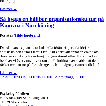
lönar […]
Läs mer →
Så byggs en hållbar organisationskultur på
Komvux i Norrköping
Postat av
Tilde Egebrand
Det ska vara sagt att stora kulturella förändringar ofta börjar i
entusiasm och slutar i intet. Och visst är det allt annat än enkelt att
driva en storskalig förändring i organisationskultur. För att lyckas
behöver vi övervinna myter om att förändring sker snabbt, att det
räcker med att tro på förändringen och att något per automatik […]
Läs mer →
1
2
3
4
5
...
10
20
30
40
50
60
70
80
90
100
...
Äldre inlägg →
100
Psykologifabriken
c/o Knackeriet Svartmangatan 9
111 29 Stockholm