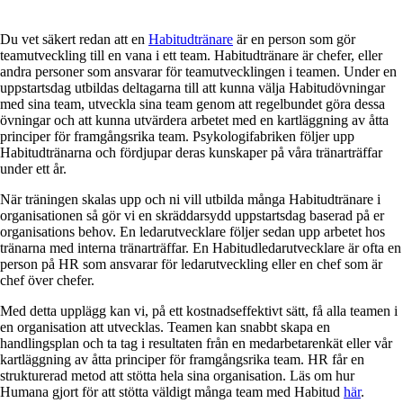
Du vet säkert redan att en
Habitudtränare
är en person som gör
teamutveckling till en vana i ett team. Habitudtränare är chefer, eller
andra personer som ansvarar för teamutvecklingen i teamen. Under en
uppstartsdag utbildas deltagarna till att kunna välja Habitudövningar
med sina team, utveckla sina team genom att regelbundet göra dessa
övningar och att kunna utvärdera arbetet med en kartläggning av åtta
principer för framgångsrika team. Psykologifabriken följer upp
Habitudtränarna och fördjupar deras kunskaper på våra tränarträffar
under ett år.
När träningen skalas upp och ni vill utbilda många Habitudtränare i
organisationen så gör vi en skräddarsydd uppstartsdag baserad på er
organisations behov. En ledarutvecklare följer sedan upp arbetet hos
tränarna med interna tränarträffar. En Habitudledarutvecklare är ofta en
person på HR som ansvarar för ledarutveckling eller en chef som är
chef över chefer.
Med detta upplägg kan vi, på ett kostnadseffektivt sätt, få alla teamen i
en organisation att utvecklas. Teamen kan snabbt skapa en
handlingsplan och ta tag i resultaten från en medarbetarenkät eller vår
kartläggning av åtta principer för framgångsrika team. HR får en
strukturerad metod att stötta hela sina organisation. Läs om hur
Humana gjort för att stötta väldigt många team med Habitud
här
.