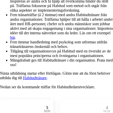
Inspireras av andra och få hjälp att överkomma hinder du stött
på. Träffarna fokuserar på Habitud som metod och utgår från
olika aspekter av implementeringsforskning.
Fem tränarträffar (á 2 timmar) med andra Habitudtränare från
andra organisationer. Träffarna hjälper till att hålla i arbetet under
året med HR-personer, chefer och andra människor som jobbar
aktivt med att skapa engagemang i sina organisationer. Importera
idéer till det interna nätverket som du leder. Läs om ett exempel
här
.
Fem timmar handledning med psykolog som utformas utifrån
tränartränarens önskemål och behov.
Tillgång till organisationsvyn på Habitud med en översikt av de
mest populära principerna och övningarna i organisationen.
Mängdrabatt ges till Habitudtränare i din organisation. Prata med
oss!
Nästa utbildning startar efter förfrågan. Glöm inte att du först behöver
utbilda dig till
Habitudtränare
.
Nedan ser du kommande träffar för Habitudledarutvecklare.
5
4
NOV
MAR