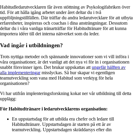
Habitudledarutvecklaren får även stöttning av Psykologifabriken över
tid. För att hålla igång arbetet under året deltar du i två
uppföljningstillfällen. Där träffar du andra ledarutvecklare för att utbyta
erfarenheter, inspireras och coachas i dina ansträngningar. Dessutom
deltar du i våra vanliga tränarträffar för Habitudtränare för att kunna
importera idéer till det interna nätverket som du leder.
Vad ingår i utbildningen?
Trots nyttiga metoder och spännande innovationer som vi vill införa i
våra organisationer, är det vanligt att det nya vi för in i organisationen
snabbt försvinner igen. Det brukar uppskattas att
ungefär hälften av
alla implementeringar
misslyckas. Så hur skapar vi egentligen
teamutveckling som vana med Habitud som verktyg för hela
organisationen?
Vi har utifrån implenteringsforskning kokat ner vår utbildning till detta
upplägg:
För Habitudtränare i ledarutvecklarens organisation:
En uppstartsdag för att utbilda era chefer och ledare till
Habitudtränare. Uppstartsdagen är starten på ett år av
teamutveckling. Uppstartsdagen skräddarsys efter din