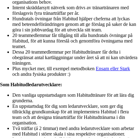
organisations behov.
Internt skräddarsytt nätverk som drivs av tränartränaren med
förslagsvis fyra tränarträffar per år.
Hundratals övningar från Habitud hjälper cheferna att lyckas
med beteendeförändringen genom att ge förslag på saker de kan
göra i sin jobbvardag för att utveckla sitt team.
20 teammedlemmar får tillgång till alla hundratals övningar på
Habitud, för att kunna föreslå och genomföra övningarna med
teamet.
Dessa 20 teammedlemmar per Habitudtränare får delta i
obegränsat antal kartläggningar under året så att ni kan utvärdera
träningen.
Plus mycket mer, till exempel metodboken
Ensam eller Stark
och andra fysiska produkter :)
Som Habitudledarutvecklare:
Den vanliga uppstartsdagen som Habitudtränare för att lära dig
grunderna.
En uppstartsdag för dig som ledarutvecklare, som ger dig
tillräcklig grundkunskap för att implementera Habitud i flera
team och att designa tränarträffar för Habitudtränarna i din
organisation.
Två träffar (á 2 timmar) med andra ledarutvecklare som arbetar
med Habitud i större skala i sina respektive organisationer.