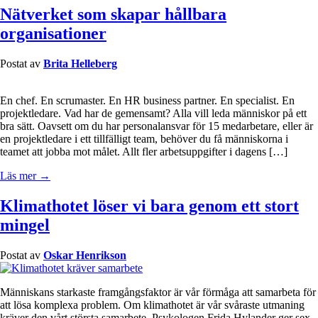
Nätverket som skapar hållbara
organisationer
Postat av
Brita Helleberg
En chef. En scrumaster. En HR business partner. En specialist. En
projektledare. Vad har de gemensamt? Alla vill leda människor på ett
bra sätt. Oavsett om du har personalansvar för 15 medarbetare, eller är
en projektledare i ett tillfälligt team, behöver du få människorna i
teamet att jobba mot målet. Allt fler arbetsuppgifter i dagens […]
Läs mer →
Klimathotet löser vi bara genom ett stort
mingel
Postat av
Oskar Henrikson
Människans starkaste framgångsfaktor är vår förmåga att samarbeta för
att lösa komplexa problem. Om klimathotet är vår svåraste utmaning
kräver den vårt största samarbete. Psykologen Frida Hylander ger sex