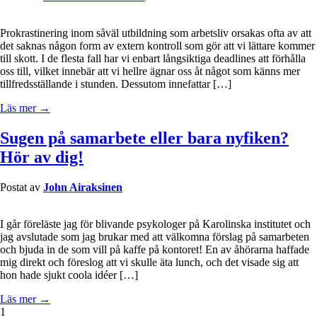
Prokrastinering inom såväl utbildning som arbetsliv orsakas ofta av att
det saknas någon form av extern kontroll som gör att vi lättare kommer
till skott. I de flesta fall har vi enbart långsiktiga deadlines att förhålla
oss till, vilket innebär att vi hellre ägnar oss åt något som känns mer
tillfredsställande i stunden. Dessutom innefattar […]
Läs mer →
Sugen på samarbete eller bara nyfiken?
Hör av dig!
Postat av
John Airaksinen
I går föreläste jag för blivande psykologer på Karolinska institutet och
jag avslutade som jag brukar med att välkomna förslag på samarbeten
och bjuda in de som vill på kaffe på kontoret! En av åhörarna haffade
mig direkt och föreslog att vi skulle äta lunch, och det visade sig att
hon hade sjukt coola idéer […]
Läs mer →
1