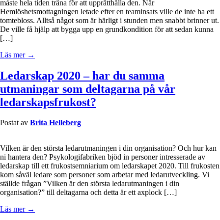
måste hela tiden träna för att upprätthålla den. När
Hemlöshetsmottagningen letade efter en teaminsats ville de inte ha ett
tomtebloss. Alltså något som är härligt i stunden men snabbt brinner ut.
De ville få hjälp att bygga upp en grundkondition för att sedan kunna
[…]
Läs mer →
Ledarskap 2020 – har du samma
utmaningar som deltagarna på vår
ledarskapsfrukost?
Postat av
Brita Helleberg
Vilken är den största ledarutmaningen i din organisation? Och hur kan
ni hantera den? Psykologifabriken bjöd in personer intresserade av
ledarskap till ett frukostsemniarium om ledarskapet 2020. Till frukosten
kom såväl ledare som personer som arbetar med ledarutveckling. Vi
ställde frågan ”Vilken är den största ledarutmaningen i din
organisation?” till deltagarna och detta är ett axplock […]
Läs mer →