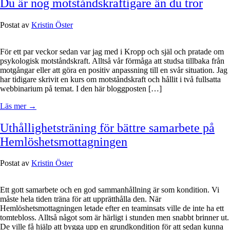
Du är nog motståndskraftigare än du tror
Postat av
Kristin Öster
För ett par veckor sedan var jag med i Kropp och själ och pratade om
psykologisk motståndskraft. Alltså vår förmåga att studsa tillbaka från
motgångar eller att göra en positiv anpassning till en svår situation. Jag
har tidigare skrivit en kurs om motståndskraft och hållit i två fullsatta
webbinarium på temat. I den här bloggposten […]
Läs mer →
Uthållighetsträning för bättre samarbete på
Hemlöshetsmottagningen
Postat av
Kristin Öster
Ett gott samarbete och en god sammanhållning är som kondition. Vi
måste hela tiden träna för att upprätthålla den. När
Hemlöshetsmottagningen letade efter en teaminsats ville de inte ha ett
tomtebloss. Alltså något som är härligt i stunden men snabbt brinner ut.
De ville få hjälp att bygga upp en grundkondition för att sedan kunna