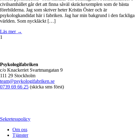
civilsamhället går det att finna såväl skräckexemplen som de bästa
förebilderna. Jag som skriver heter Kristin Öster och är
psykologkandidat här i fabriken. Jag har min bakgrund i den fackliga
världen. Som nyckläckt […]
Läs mer →
1
Psykologifabriken
c/o Knackeriet Svartmangatan 9
111 29 Stockholm
team@psykologifabriken.se
0739 69 66 25
(skicka sms först)
Sekretesspolicy
Om oss
Tjänster