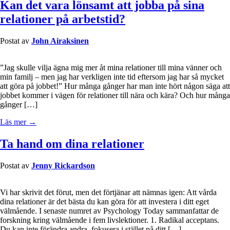
Kan det vara lönsamt att jobba på sina
relationer på arbetstid?
Postat av
John Airaksinen
”Jag skulle vilja ägna mig mer åt mina relationer till mina vänner och
min familj – men jag har verkligen inte tid eftersom jag har så mycket
att göra på jobbet!” Hur många gånger har man inte hört någon säga att
jobbet kommer i vägen för relationer till nära och kära? Och hur många
gånger […]
Läs mer →
Ta hand om dina relationer
Postat av
Jenny Rickardson
Vi har skrivit det förut, men det förtjänar att nämnas igen: Att vårda
dina relationer är det bästa du kan göra för att investera i ditt eget
välmående. I senaste numret av Psychology Today sammanfattar de
forskning kring välmående i fem livslektioner. 1. Radikal acceptans.
Du kan inte förändra andra, fokusera i stället på ditt […]