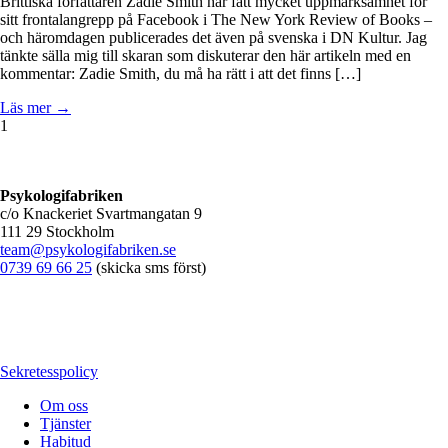
Brittiska författaren Zadie Smith har fått mycket uppmärksamhet för
sitt frontalangrepp på Facebook i The New York Review of Books –
och häromdagen publicerades det även på svenska i DN Kultur. Jag
tänkte sälla mig till skaran som diskuterar den här artikeln med en
kommentar: Zadie Smith, du må ha rätt i att det finns […]
Läs mer →
1
Psykologifabriken
c/o Knackeriet Svartmangatan 9
111 29 Stockholm
team@psykologifabriken.se
0739 69 66 25
(skicka sms först)
Sekretesspolicy
Om oss
Tjänster
Habitud