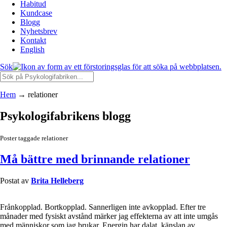
Habitud
Kundcase
Blogg
Nyhetsbrev
Kontakt
English
Sök
Hem
→
relationer
Psykologifabrikens blogg
Poster taggade relationer
Må bättre med brinnande relationer
Postat av
Brita Helleberg
Frånkopplad. Bortkopplad. Sannerligen inte avkopplad. Efter tre
månader med fysiskt avstånd märker jag effekterna av att inte umgås
med människor som jag brukar. Energin har dalat, känslan av