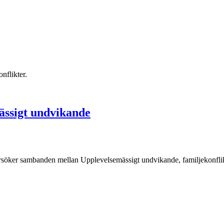
nflikter.
ässigt undvikande
öker sambanden mellan Upplevelsemässigt undvikande, familjekonflikt