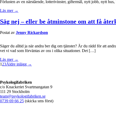
Förlusten av en närstående, lotterivinster, giftermål, nytt jobb, nytt hu
Läs mer →
Säg nej – eller be åtminstone om att få åt
Postat av
Jenny Rickardson
Säger du alltid ja när andra ber dig om tjänster? Är du rädd för att andr
vet vi vad som förväntas av oss i olika situationer. Det […]
Läs mer →
1
2
3
Äldre inlägg →
Psykologifabriken
c/o Knackeriet Svartmangatan 9
111 29 Stockholm
team@psykologifabriken.se
0739 69 66 25
(skicka sms först)