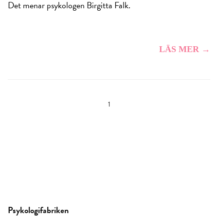
Det menar psykologen Birgitta Falk.
LÄS MER →
1
Psykologifabriken