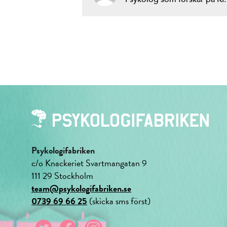
Psykologifabriken
c/o Knackeriet Svartmangatan 9
111 29 Stockholm
team@psykologifabriken.se
0739 69 66 25
(skicka sms först)