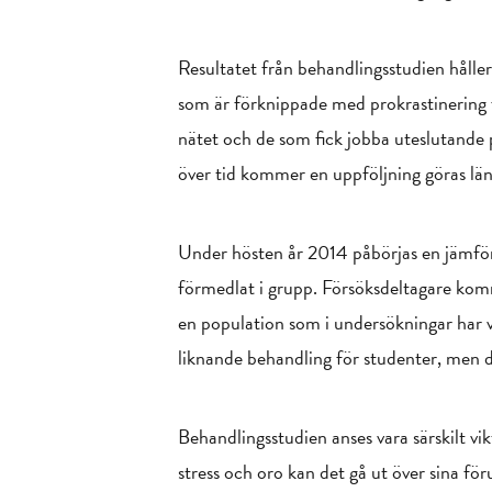
Resultatet från behandlingsstudien håller
som är förknippade med prokrastinering f
nätet och de som fick jobba uteslutande p
över tid kommer en uppföljning göras län
Under hösten år 2014 påbörjas en jämföre
förmedlat i grupp. Försöksdeltagare komme
en population som i undersökningar har vi
liknande behandling för studenter, men 
Behandlingsstudien anses vara särskilt v
stress och oro kan det gå ut över sina föru