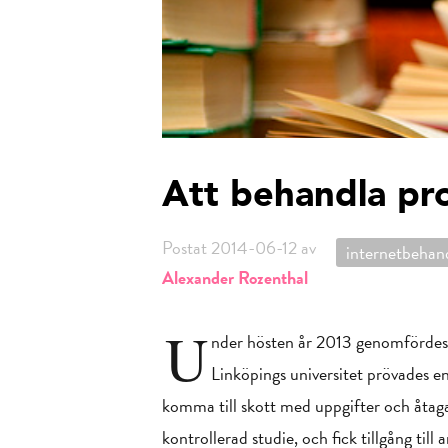
Att behandla pro
Postat 2014-06-12 av
internetbehan
Alexander Rozenthal
U
nder hösten år 2013 genomfördes 
Linköpings universitet prövades en
komma till skott med uppgifter och åtaga
kontrollerad studie, och fick tillgång till