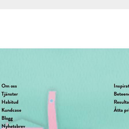
Om oss
Inspira
Tjänster
Beteen
Habitud
Result
Kundcase
Åtta pr
Blogg
Nyhetsbrev