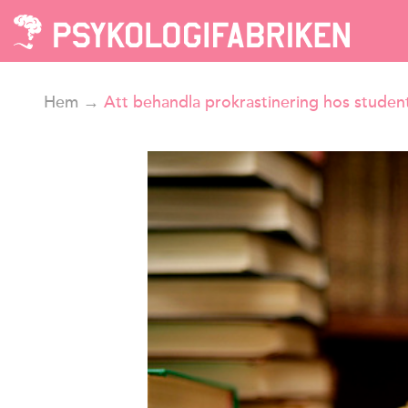
Hem
→
Att behandla prokrastinering hos studen