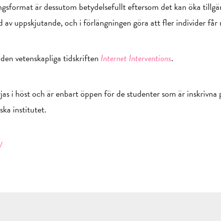
ingsformat är dessutom betydelsefullt eftersom det kan öka tillgä
jd av uppskjutande, och i förlängningen göra att fler individer får r
 den vetenskapliga tidskriften
Internet Interventions
.
as i höst och är enbart öppen för de studenter som är inskrivna p
ka institutet.
/