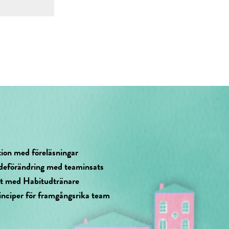
tion med föreläsningar
deförändring med teaminsats
at med Habitudtränare
inciper för framgångsrika team