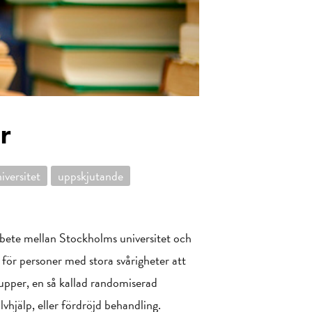
r
iversitet
uppskjutande
rbete mellan Stockholms universitet och
 för personer med stora svårigheter att
rupper, en så kallad randomiserad
lvhjälp, eller fördröjd behandling.