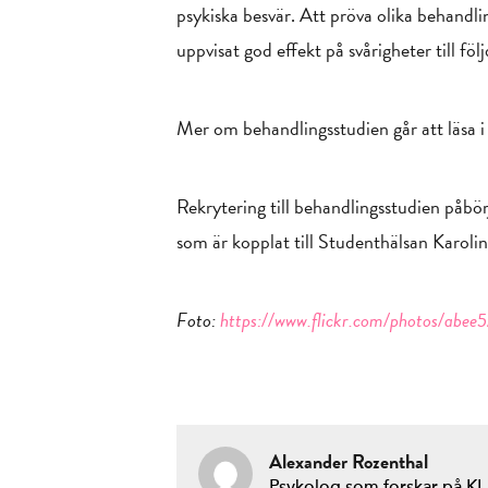
psykiska besvär. Att pröva olika behandl
uppvisat god effekt på svårigheter till föl
Mer om behandlingsstudien går att läsa i
Rekrytering till behandlingsstudien påbörj
som är kopplat till Studenthälsan Karolins
Foto:
https://www.flickr.com/photos/abee5
Alexander Rozenthal
Psykolog som forskar på KI.