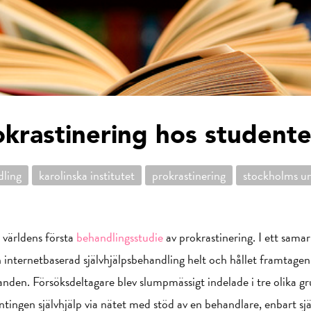
krastinering hos studente
dling
karolinska institutet
prokrastinering
stockholms un
världens första
behandlingsstudie
av prokrastinering. I ett sama
 internetbaserad självhjälpsbehandling helt och hållet framtagen
nden. Försöksdeltagare blev slumpmässigt indelade i tre olika g
 antingen självhjälp via nätet med stöd av en behandlare, enbart sjä