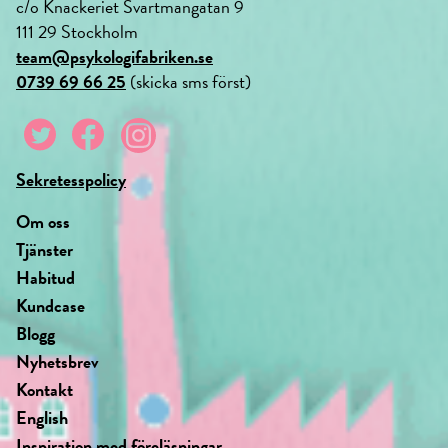
c/o Knackeriet Svartmangatan 9
111 29 Stockholm
team@psykologifabriken.se
0739 69 66 25
(skicka sms först)
Sekretesspolicy
Om oss
Tjänster
Habitud
Kundcase
Blogg
Nyhetsbrev
Kontakt
English
Inspiration med föreläsningar