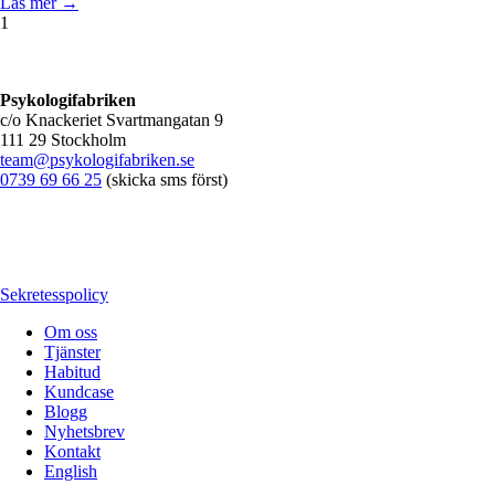
Läs mer →
1
Psykologifabriken
c/o Knackeriet Svartmangatan 9
111 29 Stockholm
team@psykologifabriken.se
0739 69 66 25
(skicka sms först)
Sekretesspolicy
Om oss
Tjänster
Habitud
Kundcase
Blogg
Nyhetsbrev
Kontakt
English