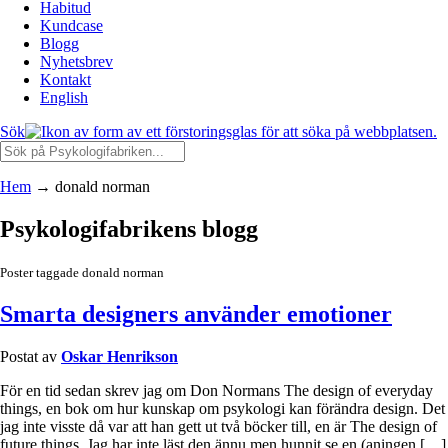
Habitud
Kundcase
Blogg
Nyhetsbrev
Kontakt
English
Sök
Hem
→
donald norman
Psykologifabrikens blogg
Poster taggade donald norman
Smarta designers använder emotioner
Postat av
Oskar Henrikson
För en tid sedan skrev jag om Don Normans The design of everyday
things, en bok om hur kunskap om psykologi kan förändra design. Det
jag inte visste då var att han gett ut två böcker till, en är The design of
future things. Jag har inte läst den ännu men hunnit se en (aningen […]