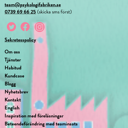
team@psykologifabriken.se
0739 69 66 25
(skicka sms först)
Sekretesspolicy
Om oss
Tjänster
Habitud
Kundcase
Blogg
Nyhetsbrev
Kontakt
English
Inspiration med föreläsningar
Beteendeförändring med teaminsats