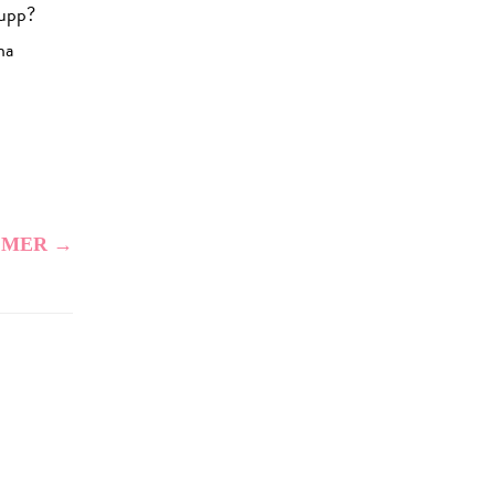
 upp?
na
 MER →