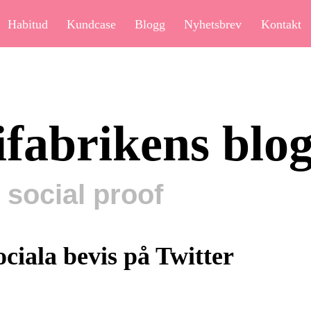
Habitud
Kundcase
Blogg
Nyhetsbrev
Kontakt
ifabrikens blo
 social proof
ociala bevis på Twitter