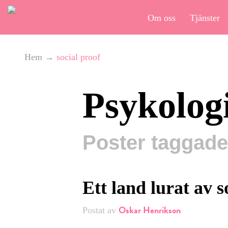
Om oss
Tjänster
Hem
→
social proof
Psykolog
Poster taggade
Ett land lurat av s
Oskar Henrikson
Postat av