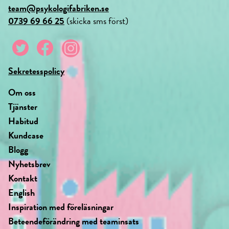
team@psykologifabriken.se
0739 69 66 25
(skicka sms först)
Sekretesspolicy
Om oss
Tjänster
Habitud
Kundcase
Blogg
Nyhetsbrev
Kontakt
English
Inspiration med föreläsningar
Beteendeförändring med teaminsats