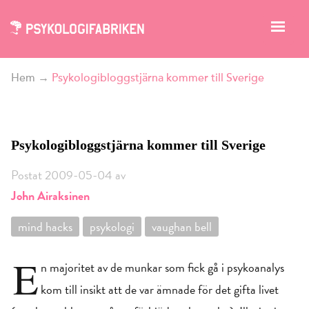
Hem
→
Psykologibloggstjärna kommer till Sverige
Psykologibloggstjärna kommer till Sverige
Postat 2009-05-04 av
John Airaksinen
mind hacks
psykologi
vaughan bell
E
n majoritet av de munkar som fick gå i psykoanalys
kom till insikt att de var ämnade för det gifta livet