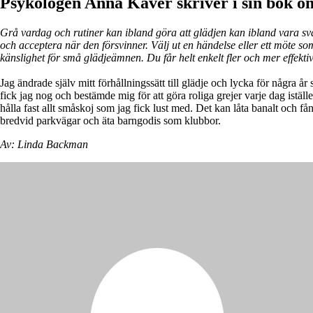
Psykologen Anna Kåver skriver i sin bok om
Grå vardag och rutiner kan ibland göra att glädjen kan ibland vara svå
och acceptera när den försvinner. Välj ut en händelse eller ett möte so
känslighet för små glädjeämnen. Du får helt enkelt fler och mer effekt
Jag ändrade själv mitt förhållningssätt till glädje och lycka för några
fick jag nog och bestämde mig för att göra roliga grejer varje dag iställ
hålla fast allt småskoj som jag fick lust med. Det kan låta banalt och f
bredvid parkvägar och äta barngodis som klubbor.
Av: Linda Backman