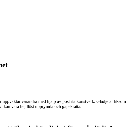
het
ner uppvaktar varandra med hjälp av post-its-konstverk. Glädje är likso
 vi kan vara hejdlöst upprymda och gapskratta.