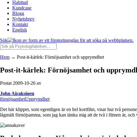
Habitud
Kundcase
Blogg
Nyhetsbrev
Kontakt
English
Sök
Hem
→
Post-it-kärlek: Förnöjsamhet och upprymdhet
Post-it-kärlek: Förnöjsamhet och upprymd
Postat 2009-10-26 av
John Airaksinen
förnöjsamhet
Upprymdhet
Det här klippet, som egentligen är en hel kortfilm, visar hur två perso
lågmält förnöjsamma, som jag kan tänka mig att de två i filmen är, och