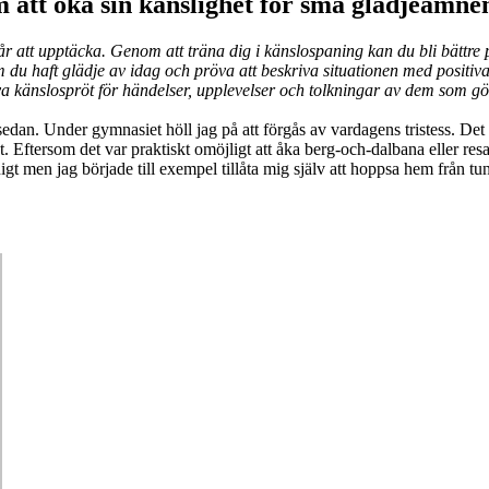
 att öka sin känslighet för små glädjeämne
r att upptäcka. Genom att träna dig i känslospaning kan du bli bättre 
m du haft glädje av idag och pröva att beskriva situationen med positiv
iva känslospröt för händelser, upplevelser och tolkningar av dem som gö
 år sedan. Under gymnasiet höll jag på att förgås av vardagens tristess.
et. Eftersom det var praktiskt omöjligt att åka berg-och-dalbana eller res
ånigt men jag började till exempel tillåta mig själv att hoppsa hem från 