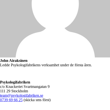
John Airaksinen
Ledde Psykologifabrikens verksamhet under de första åren.
Psykologifabriken
c/o Knackeriet Svartmangatan 9
111 29 Stockholm
team@psykologifabriken.se
0739 69 66 25
(skicka sms först)