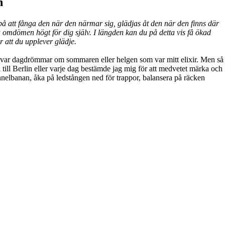
n
på att fånga den när den närmar sig, glädjas åt den när den finns där
a omdömen högt för dig själv. I längden kan du på detta vis få ökad
r att du upplever glädje.
 Det var dagdrömmar om sommaren eller helgen som var mitt elixir. Men så
a till Berlin eller varje dag bestämde jag mig för att medvetet märka och
tunnelbanan, åka på ledstången ned för trappor, balansera på räcken