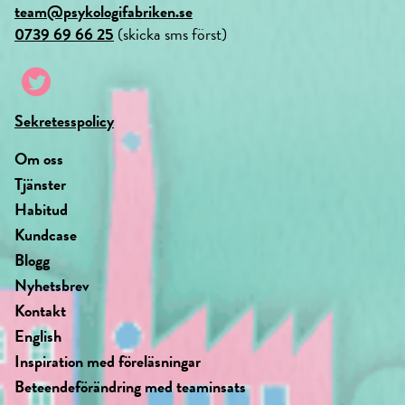
team@psykologifabriken.se
0739 69 66 25
(skicka sms först)
Sekretesspolicy
Om oss
Tjänster
Habitud
Kundcase
Blogg
Nyhetsbrev
Kontakt
English
Inspiration med föreläsningar
Beteendeförändring med teaminsats