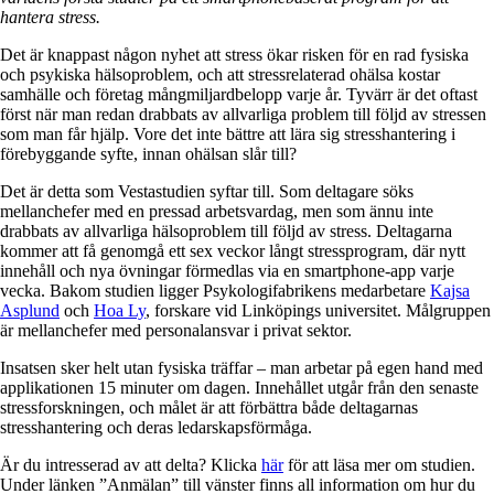
hantera stress.
Det är knappast någon nyhet att stress ökar risken för en rad fysiska
och psykiska hälsoproblem, och att stressrelaterad ohälsa kostar
samhälle och företag mångmiljardbelopp varje år. Tyvärr är det oftast
först när man redan drabbats av allvarliga problem till följd av stressen
som man får hjälp. Vore det inte bättre att lära sig stresshantering i
förebyggande syfte, innan ohälsan slår till?
Det är detta som Vestastudien syftar till. Som deltagare söks
mellanchefer med en pressad arbetsvardag, men som ännu inte
drabbats av allvarliga hälsoproblem till följd av stress. Deltagarna
kommer att få genomgå ett sex veckor långt stressprogram, där nytt
innehåll och nya övningar förmedlas via en smartphone-app varje
vecka. Bakom studien ligger Psykologifabrikens medarbetare
Kajsa
Asplund
och
Hoa Ly
, forskare vid Linköpings universitet. Målgruppen
är mellanchefer med personalansvar i privat sektor.
Insatsen sker helt utan fysiska träffar – man arbetar på egen hand med
applikationen 15 minuter om dagen. Innehållet utgår från den senaste
stressforskningen, och målet är att förbättra både deltagarnas
stresshantering och deras ledarskapsförmåga.
Är du intresserad av att delta? Klicka
här
för att läsa mer om studien.
Under länken ”Anmälan” till vänster finns all information om hur du