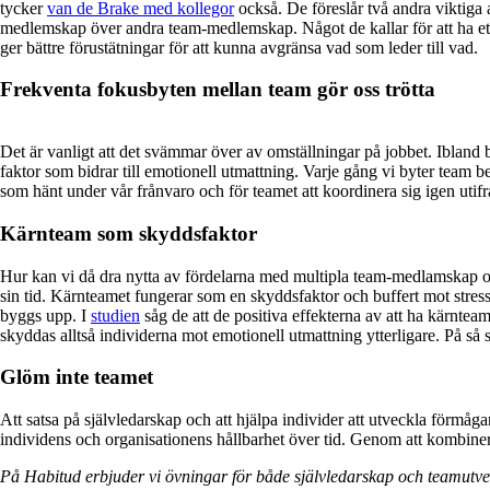
tycker
van de Brake med kollegor
också. De föreslår två andra viktiga
medlemskap över andra team-medlemskap. Något de kallar för att ha ett k
ger bättre förustätningar för att kunna avgränsa vad som leder till vad.
Frekventa fokusbyten mellan team gör oss trötta
Det är vanligt att det svämmar över av omställningar på jobbet. Ibland 
faktor som bidrar till emotionell utmattning. Varje gång vi byter team 
som hänt under vår frånvaro och för teamet att koordinera sig igen uti
Kärnteam som skyddsfaktor
Hur kan vi då dra nytta av fördelarna med multipla team-medlamskap och
sin tid. Kärnteamet fungerar som en skyddsfaktor och buffert mot stress
byggs upp. I
studien
såg de att de positiva effekterna av att ha kärnteam
skyddas alltså individerna mot emotionell utmattning ytterligare. På så 
Glöm inte teamet
Att satsa på självledarskap och att hjälpa individer att utveckla förmåga
individens och organisationens hållbarhet över tid. Genom att kombiner
På Habitud erbjuder vi övningar för både självledarskap och teamutveck