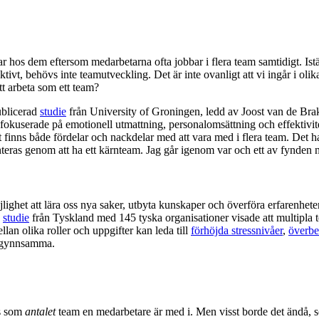
ar hos dem eftersom medarbetarna ofta jobbar i flera team samtidigt. Istä
ektivt, behövs inte teamutveckling. Det är inte ovanligt att vi ingår i o
t arbeta som ett team?
publicerad
studie
från University of Groningen, ledd av Joost van de Brake
userade på emotionell utmattning, personalomsättning och effektivitet
t finns både fördelar och nackdelar med att vara med i flera team. Det 
nteras genom att ha ett kärnteam. Jag går igenom var och ett av fynden 
öjlighet att lära oss nya saker, utbyta kunskaper och överföra erfarenhete
n
studie
från Tyskland med 145 tyska organisationer visade att multipla
lan olika roller och uppgifter kan leda till
förhöjda stressnivåer
,
överbe
 gynnsamma.
ts som
antalet
team en medarbetare är med i. Men visst borde det ändå, 