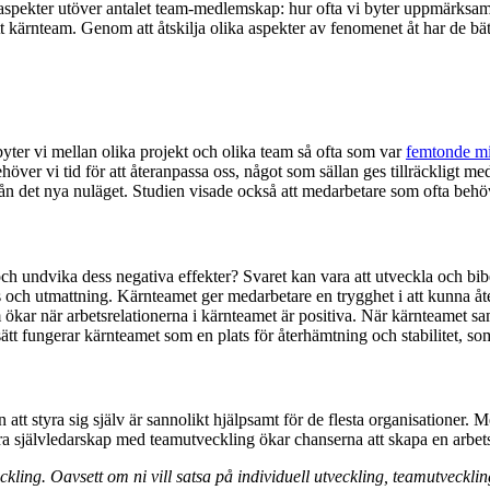
 aspekter utöver antalet team-medlemskap: hur ofta vi byter uppmärksam
ärnteam. Genom att åtskilja olika aspekter av fenomenet åt har de bättre
byter vi mellan olika projekt och olika team så ofta som var
femtonde m
behöver vi tid för att återanpassa oss, något som sällan ges tillräckli
från det nya nuläget. Studien visade också att medarbetare som ofta beh
 undvika dess negativa effekter? Svaret kan vara att utveckla och bibe
 och utmattning. Kärnteamet ger medarbetare en trygghet i att kunna åter
 ökar när arbetsrelationerna i kärnteamet är positiva. När kärnteamet sa
sätt fungerar kärnteamet som en plats för återhämtning och stabilitet, so
n att styra sig själv är sannolikt hjälpsamt för de flesta organisationer.
a självledarskap med teamutveckling ökar chanserna att skapa en arbets
ling. Oavsett om ni vill satsa på individuell utveckling, teamutvecklin