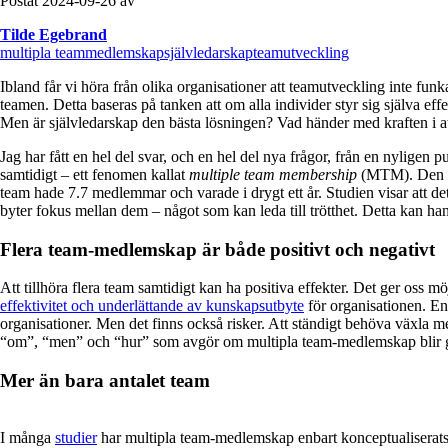
Postat 2024-09-26 av
Tilde Egebrand
multipla teammedlemskap
självledarskap
teamutveckling
Ibland får vi höra från olika organisationer att teamutveckling inte funk
teamen. Detta baseras på tanken att om alla individer styr sig själva eff
Men är självledarskap den bästa lösningen? Vad händer med kraften i at
Jag har fått en hel del svar, och en hel del nya frågor, från en nyligen 
samtidigt – ett fenomen kallat
multiple team membership
(MTM). Den fok
team hade 7.7 medlemmar och varade i drygt ett år. Studien visar att de
byter fokus mellan dem – något som kan leda till trötthet. Detta kan ha
Flera team-medlemskap är både positivt och negativt
Att tillhöra flera team samtidigt kan ha positiva effekter. Det ger oss m
effektivitet och underlättande av kunskapsutbyte
för organisationen. E
organisationer. Men det finns också risker. Att ständigt behöva växla mel
“om”, “men” och “hur” som avgör om multipla team-medlemskap blir
Mer än bara antalet team
I många
studier
har multipla team-medlemskap enbart konceptualisera