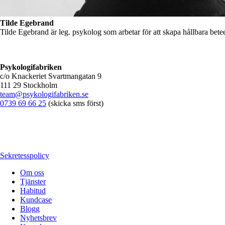
Tilde Egebrand
Tilde Egebrand är leg. psykolog som arbetar för att skapa hållbara bet
Psykologifabriken
c/o Knackeriet Svartmangatan 9
111 29 Stockholm
team@psykologifabriken.se
0739 69 66 25
(skicka sms först)
Sekretesspolicy
Om oss
Tjänster
Habitud
Kundcase
Blogg
Nyhetsbrev