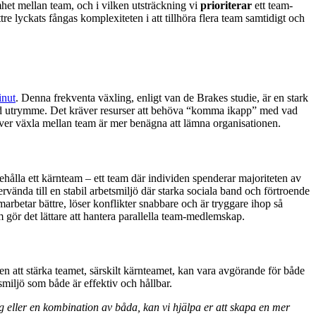
het mellan team, och i vilken utsträckning vi
prioriterar
ett team-
 lyckats fångas komplexiteten i att tillhöra flera team samtidigt och
inut
. Denna frekventa växling, enligt van de Brakes studie, är en stark
gt med utrymme. Det kräver resurser att behöva “komma ikapp” med vad
över växla mellan team är mer benägna att lämna organisationen.
hålla ett kärnteam – ett team där individen spenderar majoriteten av
vända till en stabil arbetsmiljö där starka sociala band och förtroende
marbetar bättre, löser konflikter snabbare och är tryggare ihop så
m gör det lättare att hantera parallella team-medlemskap.
 Men att stärka teamet, särskilt kärnteamet, kan vara avgörande för både
miljö som både är effektiv och hållbar.
g eller en kombination av båda, kan vi hjälpa er att skapa en mer