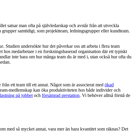
llet satsar man ofta på självledarskap och avstår från att utveckla
lika grupper samtidigt, som projektteam, ledningsgrupper eller kundteam.
. Studien undersökte hur det påverkar oss att arbeta i flera team
 hos medarbetare i en forskningsbaserad organisation där ett typiskt
handlar inte bara om hur många team du är med i, utan också hur ofta du
nedan.
r från ett team till ett annat. Något som är associerat med
ökad
 team-medlemskap kan öka produktiviteten hos både individer och
lastning på jobbet
och
försämrad prestation
. Vi behöver alltså förstå de
som med så mycket annat, vara mer än bara kvantitet som räknas? Det