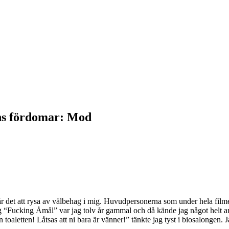
ns fördomar: Mod
et att rysa av välbehag i mig. Huvudpersonerna som under hela filmen do
såg “Fucking Åmål” var jag tolv år gammal och då kände jag något helt an
 toaletten! Låtsas att ni bara är vänner!” tänkte jag tyst i biosalongen. Ja
.