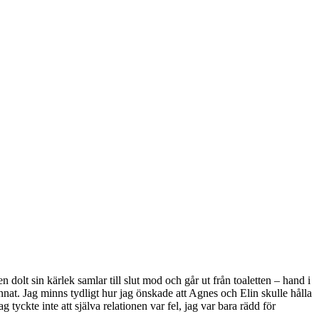
lt sin kärlek samlar till slut mod och går ut från toaletten – hand i
nat. Jag minns tydligt hur jag önskade att Agnes och Elin skulle hålla
g tyckte inte att själva relationen var fel, jag var bara rädd för