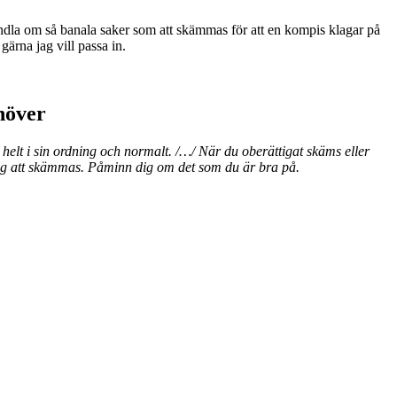
andla om så banala saker som att skämmas för att en kompis klagar på
gärna jag vill passa in.
höver
elt i sin ordning och normalt. /…/ När du oberättigat skäms eller
r dig att skämmas. Påminn dig om det som du är bra på.