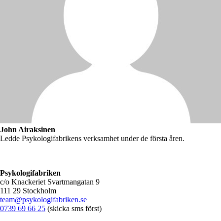
John Airaksinen
Ledde Psykologifabrikens verksamhet under de första åren.
Psykologifabriken
c/o Knackeriet Svartmangatan 9
111 29 Stockholm
team@psykologifabriken.se
0739 69 66 25
(skicka sms först)