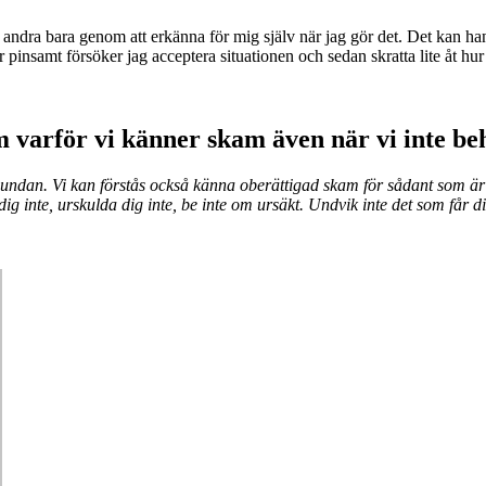
r andra bara genom att erkänna för mig själv när jag gör det. Det kan h
r pinsamt försöker jag acceptera situationen och sedan skratta lite åt hur 
 varför vi känner skam även när vi inte be
ndan. Vi kan förstås också känna oberättigad skam för sådant som är h
dig inte, urskulda dig inte, be inte om ursäkt. Undvik inte det som få