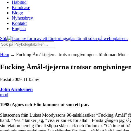
Habitud
Kundcase
Blogg
Nyhetsbrev
Kontakt
English
Sök
Hem
→
Fucking Åmål-tjejerna trotsar omgivningens fördomar: Mod
Fucking Åmål-tjejerna trotsar omgivninge
Postat 2009-11-02 av
John Airaksinen
mod
1998: Agnes och Elin kommer ut som ett par.
Slutscenen från Lukas Moodyssons 90-talsklassiker “Fucking Åmål” får d
hand. “Yes!” tänker jag, “visa er kärlek för alla!”. Första gången jag 
sin relation hemlig för att slippa skitsnack och fördomar. “Gå inte ut från
omgivningens reaktioner. Jag skämdes för dem – så klart helt i onödan