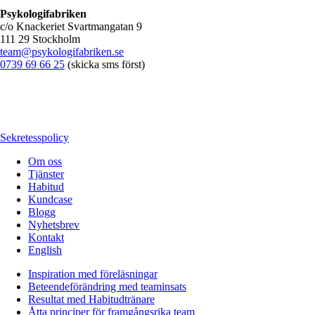
Psykologifabriken
c/o Knackeriet Svartmangatan 9
111 29 Stockholm
team@psykologifabriken.se
0739 69 66 25
(skicka sms först)
Sekretesspolicy
Om oss
Tjänster
Habitud
Kundcase
Blogg
Nyhetsbrev
Kontakt
English
Inspiration med föreläsningar
Beteendeförändring med teaminsats
Resultat med Habitudtränare
Åtta principer för framgångsrika team