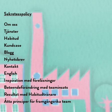
Sekretesspolicy
Om oss
Tjänster
Habitud
Kundcase
Blogg
Nyhetsbrev
Kontakt
English
Inspiration med föreläsningar
Beteendeförändring med teaminsats
Resultat med Habitudtränare
Åtta principer för framgångsrika team