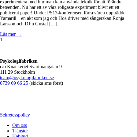
experimentera med hur man kan använda teknik för att förändra
beteenden. Nu har ett av våra roligaste experiment blivit ett ett
publicerat paper! Under PS13-konferensen förra våren uppträdde
Yamarill – en akt som jag och Hoa driver med sångerskan Ronja
Larsson och DJ:n Gustaf […]
Läs mer →
1
Psykologifabriken
c/o Knackeriet Svartmangatan 9
111 29 Stockholm
team@psykologifabriken.se
0739 69 66 25
(skicka sms först)
Sekretesspolicy
Om oss
Tjänster
Habitud