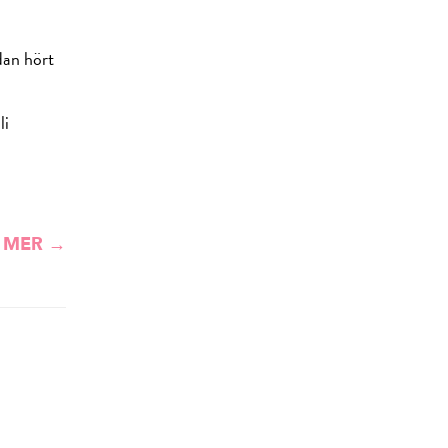
dan hört
li
 MER →