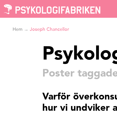
Hem
→
Joseph Chancellor
Psykolo
Poster taggade
Varför överkonsu
hur vi undviker 