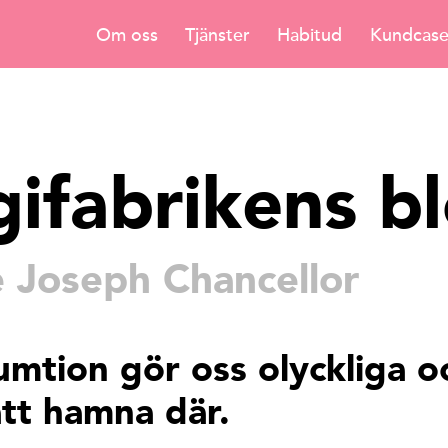
Om oss
Tjänster
Habitud
Kundcas
gifabrikens b
 Joseph Chancellor
mtion gör oss olyckliga o
att hamna där.