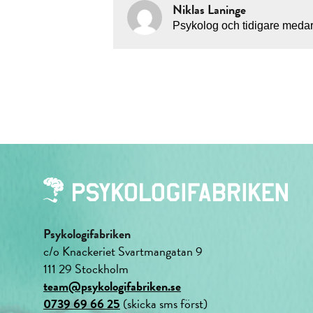
Niklas Laninge
Psykolog och tidigare medar
Psykologifabriken
c/o Knackeriet Svartmangatan 9
111 29 Stockholm
team@psykologifabriken.se
0739 69 66 25
(skicka sms först)