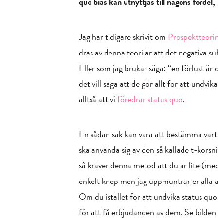
quo bias kan utnyttjas till någons fördel
Jag har tidigare skrivit om
Prospektteori
dras av denna teori är att det negativa su
Eller som jag brukar säga: “en förlust är
det vill säga att de gör allt för att undvi
alltså att vi
föredrar status quo
.
En sådan sak kan vara att bestämma vart 
ska använda sig av den så kallade t-korsni
så kräver denna metod att du är lite (med 
enkelt knep men jag uppmuntrar er alla att
Om du istället för att undvika status quo b
för att få erbjudanden av dem. Se bilden