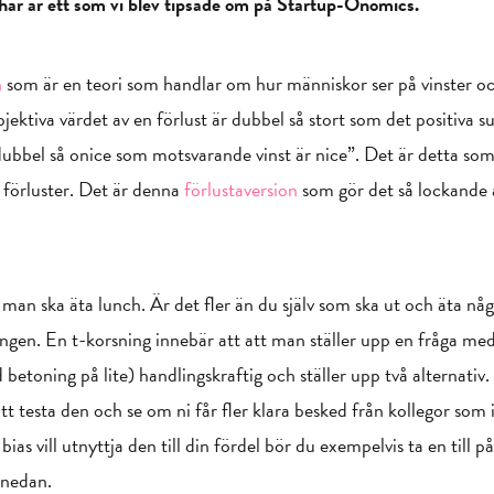
, här är ett som vi blev tipsade om på Startup-Onomics.
n
som är en teori som handlar om hur människor ser på vinster och
bjektiva värdet av en förlust är dubbel så stort som det positiva 
 dubbel så onice som motsvarande vinst är nice”. Det är detta som
ka förluster. Det är denna
förlustaversion
som gör det så lockande at
man ska äta lunch. Är det fler än du själv som ska ut och äta nå
ngen. En t-korsning innebär att att man ställer upp en fråga med t
betoning på lite) handlingskraftig och ställer upp två alternativ.
 testa den och se om ni får fler klara besked från kollegor som i v
ias vill utnyttja den till din fördel bör du exempelvis ta en till 
 nedan.