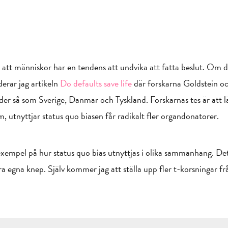
att människor har en tendens att undvika att fatta beslut. Om du
erar jag artikeln
Do defaults save life
där forskarna Goldstein oc
der så som Sverige, Danmar och Tyskland. Forskarnas tes är att l
, utnyttjar status quo biasen får radikalt fler organdonatorer.
a exempel på hur status quo bias utnyttjas i olika sammanhang. Det
ra egna knep. Själv kommer jag att ställa upp fler t-korsningar 