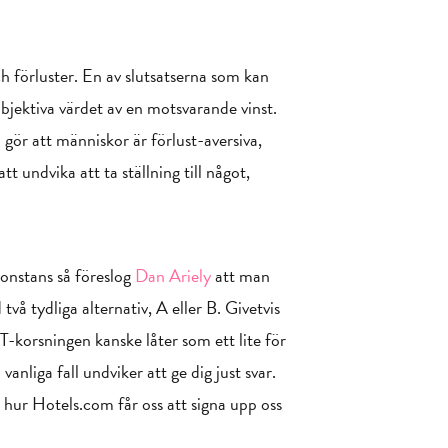
 förluster. En av slutsatserna som kan
subjektiva värdet av en motsvarande vinst.
 gör att människor är förlust-aversiva,
t undvika att ta ställning till något,
gonstans så föreslog
Dan Ariely
att man
vå tydliga alternativ, A eller B. Givetvis
 T-korsningen kanske låter som ett lite för
anliga fall undviker att ge dig just svar.
på hur Hotels.com får oss att signa upp oss