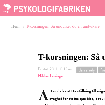
Hem
→
T-korsningen: Så undviker du en undvikare
T-korsningen: Så 
Postat 2011-10-12 av
dan ariely
fö
Niklas Laninge
A
tt undvika att ta ställning till 
svaghet för status quo bias, det v