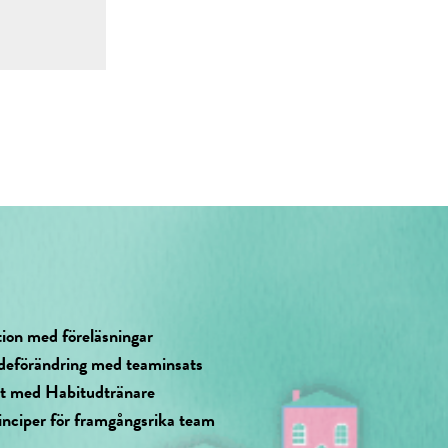
tion med föreläsningar
deförändring med teaminsats
at med Habitudtränare
inciper för framgångsrika team