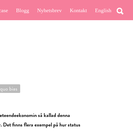
case
Blogg
Nyhetsbrev
Kontakt
English
 quo bias
m beteendeekonomin så kallad denna
r. Det finns flera exempel på hur status