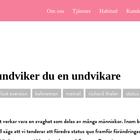
Om oss
Tjänster
Habitud
Kund
undviker du en undvikare
rlust aversion
kahneman
matval
richard thaler
status
något verkar vara en svaghet som delas av många människor. Ino
ill säga att vi tenderar att föredra status quo framför förändringa