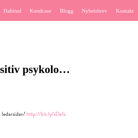
Habitud
Kundcase
Blogg
Nyhetsbrev
Kontakt
sitiv psykolo…
å ledarsidan!
http://bit.ly/sDe1s