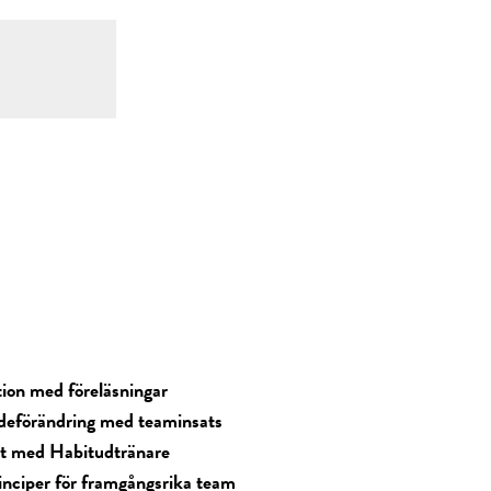
tion med föreläsningar
deförändring med teaminsats
at med Habitudtränare
inciper för framgångsrika team