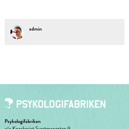
admin
Psykologifabriken
c/o Knackeriet Svartmangatan 9