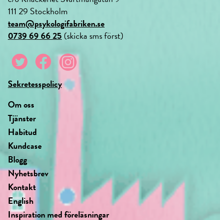
111 29 Stockholm
team@psykologifabriken.se
0739 69 66 25
(skicka sms först)
Sekretesspolicy
Om oss
Tjänster
Habitud
Kundcase
Blogg
Nyhetsbrev
Kontakt
English
Inspiration med föreläsningar