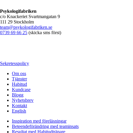
Psykologifabriken
c/o Knackeriet Svartmangatan 9
111 29 Stockholm
team@psykologifabriken.se
0739 69 66 25
(skicka sms först)
Sekretesspolicy
Om oss
Tjänster
Habitud
Kundcase
Blogg
Nyhetsbrev
Kontakt
English
Inspiration med föreläsningar
Beteendeförändring med teaminsats
Resultat med Habitudtränare