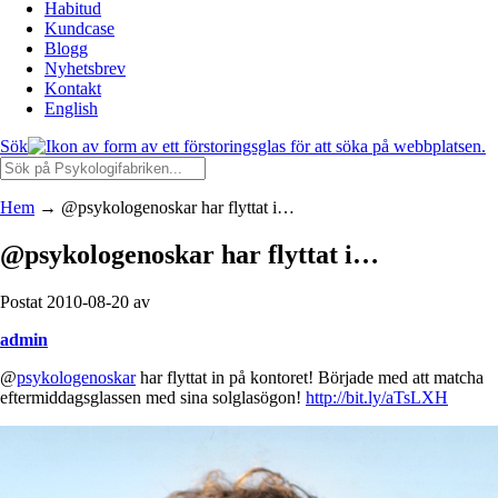
Habitud
Kundcase
Blogg
Nyhetsbrev
Kontakt
English
Sök
Hem
→
@psykologenoskar har flyttat i…
@psykologenoskar har flyttat i…
Postat 2010-08-20 av
admin
@
psykologenoskar
har flyttat in på kontoret! Började med att matcha
eftermiddagsglassen med sina solglasögon!
http://bit.ly/aTsLXH