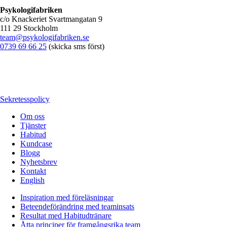
Psykologifabriken
c/o Knackeriet Svartmangatan 9
111 29 Stockholm
team@psykologifabriken.se
0739 69 66 25
(skicka sms först)
Sekretesspolicy
Om oss
Tjänster
Habitud
Kundcase
Blogg
Nyhetsbrev
Kontakt
English
Inspiration med föreläsningar
Beteendeförändring med teaminsats
Resultat med Habitudtränare
Åtta principer för framgångsrika team