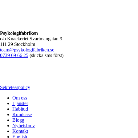
Psykologifabriken
c/o Knackeriet Svartmangatan 9
111 29 Stockholm
team@psykologifabriken.se
0739 69 66 25
(skicka sms först)
Sekretesspolicy
Om oss
Tjänster
Habitud
Kundcase
Blogg
Nyhetsbrev
Kontakt
English