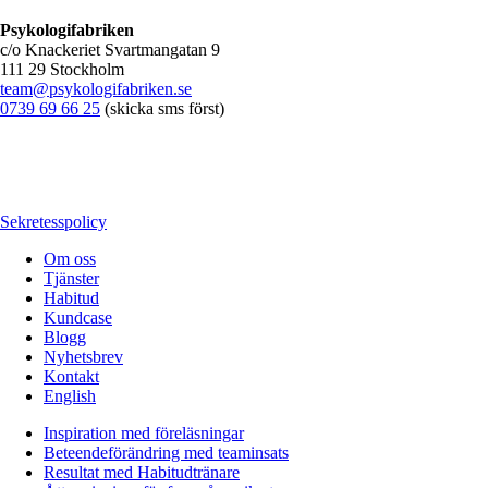
Psykologifabriken
c/o Knackeriet Svartmangatan 9
111 29 Stockholm
team@psykologifabriken.se
0739 69 66 25
(skicka sms först)
Sekretesspolicy
Om oss
Tjänster
Habitud
Kundcase
Blogg
Nyhetsbrev
Kontakt
English
Inspiration med föreläsningar
Beteendeförändring med teaminsats
Resultat med Habitudtränare