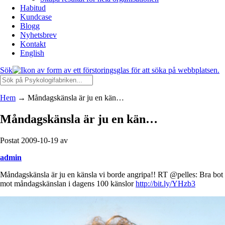
Habitud
Kundcase
Blogg
Nyhetsbrev
Kontakt
English
Sök
Hem
→
Måndagskänsla är ju en kän…
Måndagskänsla är ju en kän…
Postat 2009-10-19 av
admin
Måndagskänsla är ju en känsla vi borde angripa!! RT @pelles: Bra bot
mot måndagskänslan i dagens 100 känslor
http://bit.ly/YHzb3