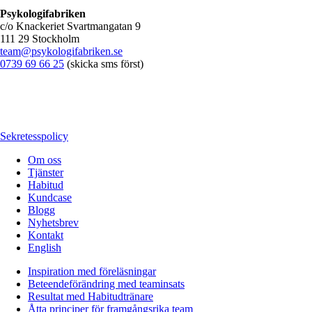
Psykologifabriken
c/o Knackeriet Svartmangatan 9
111 29 Stockholm
team@psykologifabriken.se
0739 69 66 25
(skicka sms först)
Sekretesspolicy
Om oss
Tjänster
Habitud
Kundcase
Blogg
Nyhetsbrev
Kontakt
English
Inspiration med föreläsningar
Beteendeförändring med teaminsats
Resultat med Habitudtränare
Åtta principer för framgångsrika team