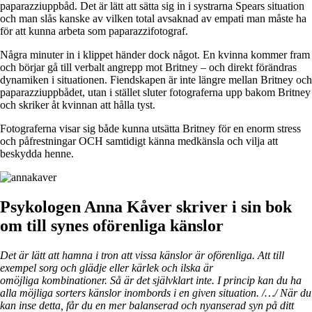
paparazziuppbåd. Det är lätt att sätta sig in i systrarna Spears situation
och man slås kanske av vilken total avsaknad av empati man måste ha
för att kunna arbeta som paparazzifotograf.
Några minuter in i klippet händer dock något. En kvinna kommer fram
och börjar gå till verbalt angrepp mot Britney – och direkt förändras
dynamiken i situationen. Fiendskapen är inte längre mellan Britney och
paparazziuppbådet, utan i stället sluter fotograferna upp bakom Britney
och skriker åt kvinnan att hålla tyst.
Fotograferna visar sig både kunna utsätta Britney för en enorm stress
och påfrestningar OCH samtidigt känna medkänsla och vilja att
beskydda henne.
Psykologen Anna Kåver skriver i sin bok
om till synes oförenliga känslor
Det är lätt att hamna i tron att vissa känslor är oförenliga. Att till
exempel sorg och glädje eller kärlek och ilska är
omöjliga kombinationer. Så är det självklart inte. I princip kan du ha
alla möjliga sorters känslor inombords i en given situation. /…/ När du
kan inse detta, får du en mer balanserad och nyanserad syn på ditt