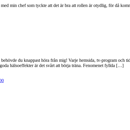
t med min chef som tyckte att det är bra att rollen är otydlig, för då ko
 det behövde du knappast höra från mig! Varje hemsida, tv-program och t
 goda hälsoeffekter är det svårt att börja träna. Fenomenet fyllda […]
00