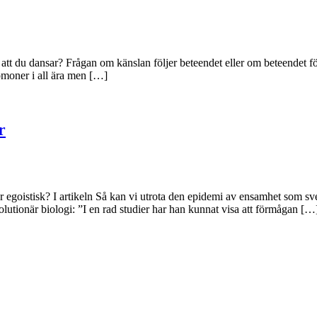
för att du dansar? Frågan om känslan följer beteendet eller om beteendet
omoner i all ära men […]
r
är egoistisk? I artikeln Så kan vi utrota den epidemi av ensamhet som sv
lutionär biologi: ”I en rad studier har han kunnat visa att förmågan […