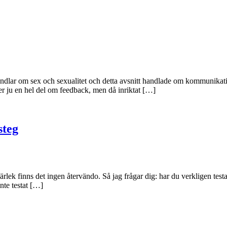
ndlar om sex och sexualitet och detta avsnitt handlade om kommunikati
ser ju en hel del om feedback, men då inriktat […]
steg
k finns det ingen återvändo. Så jag frågar dig: har du verkligen testat 
inte testat […]