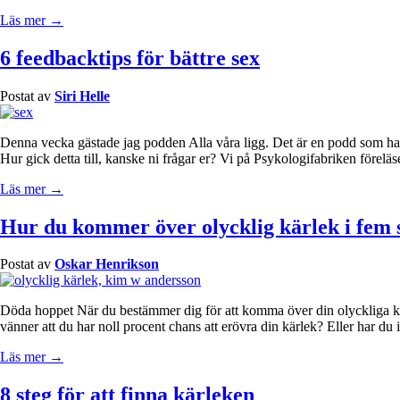
Läs mer →
6 feedbacktips för bättre sex
Postat av
Siri Helle
Denna vecka gästade jag podden Alla våra ligg. Det är en podd som ha
Hur gick detta till, kanske ni frågar er? Vi på Psykologifabriken förelä
Läs mer →
Hur du kommer över olycklig kärlek i fem 
Postat av
Oskar Henrikson
Döda hoppet När du bestämmer dig för att komma över din olyckliga kärle
vänner att du har noll procent chans att erövra din kärlek? Eller har du 
Läs mer →
8 steg för att finna kärleken