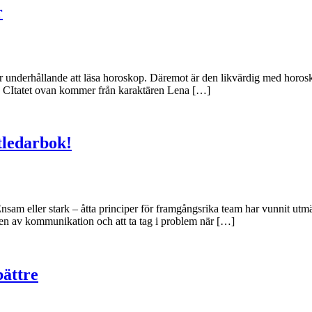
r
 underhållande att läsa horoskop. Däremot är den likvärdig med horosko
on.” CItatet ovan kommer från karaktären Lena […]
tledarbok!
Ensam eller stark – åtta principer för framgångsrika team har vunnit utm
ikten av kommunikation och att ta tag i problem när […]
bättre