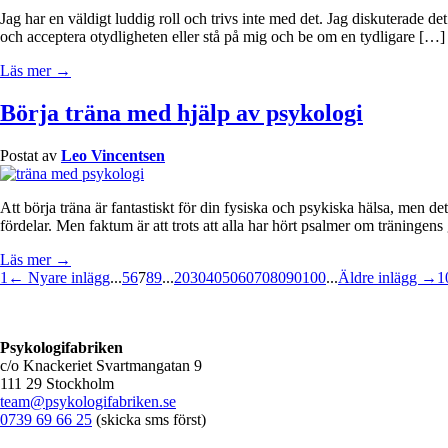
Jag har en väldigt luddig roll och trivs inte med det. Jag diskuterade de
och acceptera otydligheten eller stå på mig och be om en tydligare […]
Läs mer →
Börja träna med hjälp av psykologi
Postat av
Leo Vincentsen
Att börja träna är fantastiskt för din fysiska och psykiska hälsa, men
fördelar. Men faktum är att trots att alla har hört psalmer om träningens
Läs mer →
1
← Nyare inlägg
...
5
6
7
8
9
...
20
30
40
50
60
70
80
90
100
...
Äldre inlägg →
1
Psykologifabriken
c/o Knackeriet Svartmangatan 9
111 29 Stockholm
team@psykologifabriken.se
0739 69 66 25
(skicka sms först)