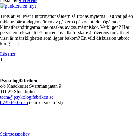
Postat av
Siri Helle
Trots att vi lever i informationsåldern så frodas myterna. Jag var på en
middag häromdagen där en av gästerna påstod att de pågående
klimatförändringarna inte orsakas av oss människor. Verkligen? Har
personen missat att 97 procent av alla forskare är överens om att det
visst är mänskligheten som ligger bakom? En vild diskussion utbröt
kring […]
Läs mer →
1
Psykologifabriken
c/o Knackeriet Svartmangatan 9
111 29 Stockholm
team@psykologifabriken.se
0739 69 66 25
(skicka sms först)
Sekretesspolicy