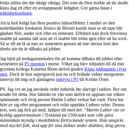
börja utföra det där riktigt viktiga. Det som du först trodde att du skulle
klara dag ett efter en avslappnande ledighet.
Gör gärna listan i
tråkighetsordning
.
Att ta helt ledigt har flera positiva hälsoeffekter. I studier av den
nederländske forskaren Jessica de Bloom kunde man se att man blir
gladare före, under och efter en semester. Effekten kan dock försvinna
snabbt på samma sätt som att vi snabbt blir trötta igen efter att ha sovit.
Så se till att få ut mer av semestern genom att inte stressa bort den
direkt när du är tillbaka på jobbet.
Jag bjöd på tredagarsmetoden för att komma tillbaka till jobbet efter
semestern på
P1 morgon
i morse. Vilket jag blev inbjuden till då min
grymma kollega Katarina Blom skrivit guiden
Klara jobbstarten i fyra
steg
. Dock är hon supergravid just nu och bollade vidare morgonens
intervju till mig och gårdagens
intervju i P5
till Kristin Öster.
PS. Jag vet att jag använde ordet luthersk lite slarvigt i radion. Ber om
ursäkt för detta. Har faktiskt en vän som skrivit en uppsats om vilken
spännande och rivig person Martin Luther verkar har varit. Flera har
hört av sig efter programmet och velat upprätta Luthers rykte. Denna
text, som jag fick på mejl, hjälper till med det:
”Martin Luther var en
kyrklig upprorsmakare i Tyskland på 1500-talet som ville göra
människan myndig i medeltidens förtryckande system. Han umgicks
med mycket folk, stod upp för sina åsikter under dödshot, drog grova