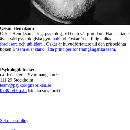
Oskar Henrikson
Oskar Henrikson är leg. psykolog, VD och vår grundare. Han startade
även vårt psykologiska gym
habitud
. Oskar är en flitig anlitad
föreläsare
och
utbildare
. Oskar är huvudförfattare till den prisbelönta
boken
Ensam eller stark - åtta principer för framgångsrika team.
Psykologifabriken
c/o Knackeriet Svartmangatan 9
111 29 Stockholm
team@psykologifabriken.se
0739 69 66 25
(skicka sms först)
Sekretesspolicy