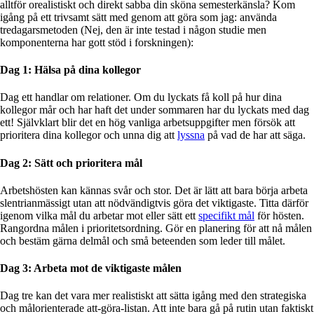
alltför orealistiskt och direkt sabba din sköna semesterkänsla? Kom
igång på ett trivsamt sätt med genom att göra som jag: använda
tredagarsmetoden (Nej, den är inte testad i någon studie men
komponenterna har gott stöd i forskningen):
Dag 1: Hälsa på dina kollegor
Dag ett handlar om relationer. Om du lyckats få koll på hur dina
kollegor mår och har haft det under sommaren har du lyckats med dag
ett!
Självklart blir det en hög vanliga arbetsuppgifter men försök att
prioritera dina kollegor och unna dig att
lyssna
på vad de har att säga.
Dag 2: Sätt och prioritera mål
Arbetshösten kan kännas svår och stor. Det är lätt att bara börja arbeta
slentrianmässigt utan att nödvändigtvis göra det viktigaste. Titta därför
igenom vilka mål du arbetar mot eller sätt ett
specifikt mål
för hösten.
Rangordna målen i prioritetsordning. Gör en planering för att nå målen
och bestäm gärna delmål och små beteenden som leder till målet.
Dag 3: Arbeta mot de viktigaste målen
Dag tre kan det vara mer realistiskt att sätta igång med den strategiska
och målorienterade att-göra-listan. Att inte bara gå på rutin utan faktiskt