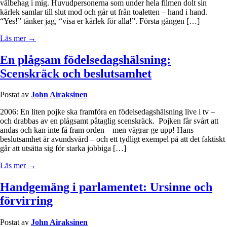
välbehag i mig. Huvudpersonerna som under hela filmen dolt sin
kärlek samlar till slut mod och går ut från toaletten – hand i hand.
“Yes!” tänker jag, “visa er kärlek för alla!”. Första gången […]
Läs mer →
En plågsam födelsedagshälsning:
Scenskräck och beslutsamhet
Postat av
John Airaksinen
2006: En liten pojke ska framföra en födelsedagshälsning live i tv –
och drabbas av en plågsamt påtaglig scenskräck. Pojken får svårt att
andas och kan inte få fram orden – men vägrar ge upp! Hans
beslutsamhet är avundsvärd – och ett tydligt exempel på att det faktiskt
går att utsätta sig för starka jobbiga […]
Läs mer →
Handgemäng i parlamentet: Ursinne och
förvirring
Postat av
John Airaksinen