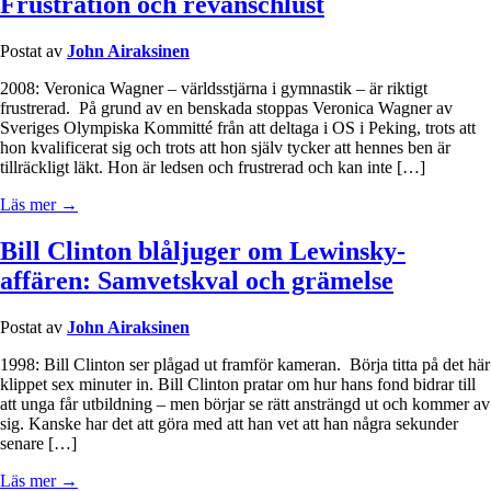
Frustration och revanschlust
Postat av
John Airaksinen
2008: Veronica Wagner – världsstjärna i gymnastik – är riktigt
frustrerad. På grund av en benskada stoppas Veronica Wagner av
Sveriges Olympiska Kommitté från att deltaga i OS i Peking, trots att
hon kvalificerat sig och trots att hon själv tycker att hennes ben är
tillräckligt läkt. Hon är ledsen och frustrerad och kan inte […]
Läs mer →
Bill Clinton blåljuger om Lewinsky-
affären: Samvetskval och grämelse
Postat av
John Airaksinen
1998: Bill Clinton ser plågad ut framför kameran. Börja titta på det här
klippet sex minuter in. Bill Clinton pratar om hur hans fond bidrar till
att unga får utbildning – men börjar se rätt ansträngd ut och kommer av
sig. Kanske har det att göra med att han vet att han några sekunder
senare […]
Läs mer →