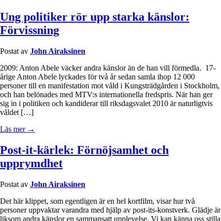
Ung politiker rör upp starka känslor:
Förvissning
Postat av
John Airaksinen
2009: Anton Abele väcker andra känslor än de han vill förmedla. 17-
årige Anton Abele lyckades för två år sedan samla ihop 12 000
personer till en manifestation mot våld i Kungsträdgården i Stockholm,
och han belönades med MTV:s internationella fredspris. När han ger
sig in i politiken och kandiderar till riksdagsvalet 2010 är naturligtvis
våldet […]
Läs mer →
Post-it-kärlek: Förnöjsamhet och
upprymdhet
Postat av
John Airaksinen
Det här klippet, som egentligen är en hel kortfilm, visar hur två
personer uppvaktar varandra med hjälp av post-its-konstverk. Glädje är
liksom andra känslor en sammansatt upplevelse. Vi kan känna oss stilla