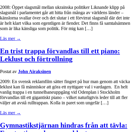
2008: Öppet slagsmål mellan ukrainska politiker Liknande klipp på
slagsmål i parlamentet går att hitta från många av världens länder –
känslorna svallar över och det slutar i ett förvirrat slagsmål där det inte
är helt klart vilka som egentligen är fiender. Det finns få samtalsämnen
som är lika känsliga som politik. För mig kan […]
Läs mer →
En trist trappa förvandlas till ett piano:
Leklust och förtrollning
Postat av
John Airaksinen
2009: En svensk reklamfilm sätter fingret på hur man genom att väcka
leklust kan få människor att göra ett nyttigare val i vardagen. En helt
vanlig trappa i en tunnelbaneuppgång vid Odenplan i Stockholm
förvandlas till ett gigantiskt piano – vilket naturligtvis leder till att fler
väljer att avstå rulltrappan. Kolla in paret som ungefär […]
Läs mer →
Gymnastikstjärnan hindras från att tävla: