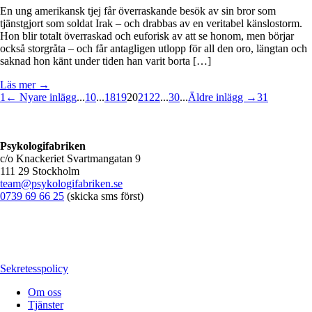
En ung amerikansk tjej får överraskande besök av sin bror som
tjänstgjort som soldat Irak – och drabbas av en veritabel känslostorm.
Hon blir totalt överraskad och euforisk av att se honom, men börjar
också storgråta – och får antagligen utlopp för all den oro, längtan och
saknad hon känt under tiden han varit borta […]
Läs mer →
1
← Nyare inlägg
...
10
...
18
19
20
21
22
...
30
...
Äldre inlägg →
31
Psykologifabriken
c/o Knackeriet Svartmangatan 9
111 29 Stockholm
team@psykologifabriken.se
0739 69 66 25
(skicka sms först)
Sekretesspolicy
Om oss
Tjänster