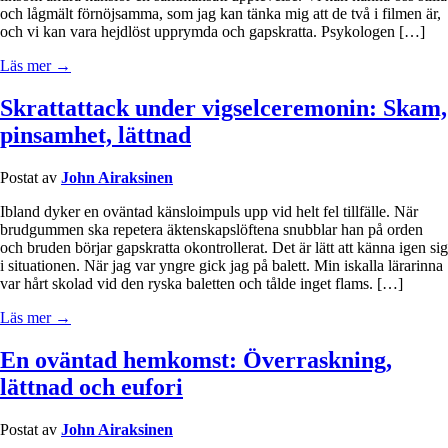
och lågmält förnöjsamma, som jag kan tänka mig att de två i filmen är,
och vi kan vara hejdlöst upprymda och gapskratta. Psykologen […]
Läs mer →
Skrattattack under vigselceremonin: Skam,
pinsamhet, lättnad
Postat av
John Airaksinen
Ibland dyker en oväntad känsloimpuls upp vid helt fel tillfälle. När
brudgummen ska repetera äktenskapslöftena snubblar han på orden
och bruden börjar gapskratta okontrollerat. Det är lätt att känna igen sig
i situationen. När jag var yngre gick jag på balett. Min iskalla lärarinna
var hårt skolad vid den ryska baletten och tålde inget flams. […]
Läs mer →
En oväntad hemkomst: Överraskning,
lättnad och eufori
Postat av
John Airaksinen