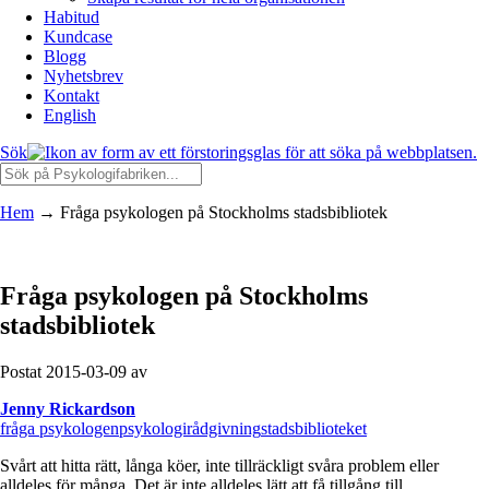
Habitud
Kundcase
Blogg
Nyhetsbrev
Kontakt
English
Sök
Hem
→
Fråga psykologen på Stockholms stadsbibliotek
Fråga psykologen på Stockholms
stadsbibliotek
Postat 2015-03-09 av
Jenny Rickardson
fråga psykologen
psykologi
rådgivning
stadsbiblioteket
Svårt att hitta rätt, långa köer, inte tillräckligt svåra problem eller
alldeles för många. Det är inte alldeles lätt att få tillgång till