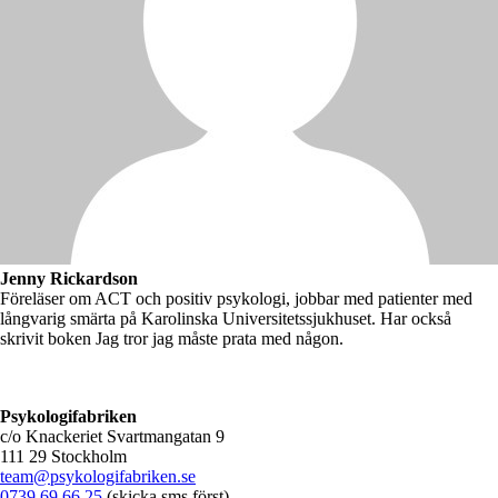
Jenny Rickardson
Föreläser om ACT och positiv psykologi, jobbar med patienter med
långvarig smärta på Karolinska Universitetssjukhuset. Har också
skrivit boken Jag tror jag måste prata med någon.
Psykologifabriken
c/o Knackeriet Svartmangatan 9
111 29 Stockholm
team@psykologifabriken.se
0739 69 66 25
(skicka sms först)