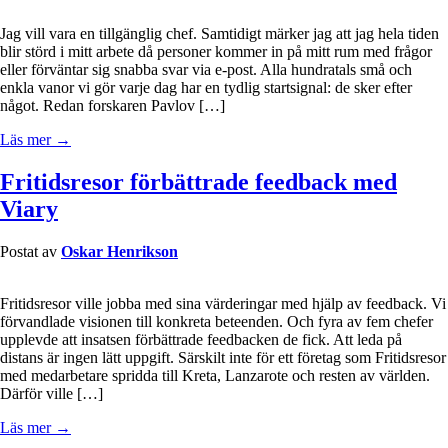
Jag vill vara en tillgänglig chef. Samtidigt märker jag att jag hela tiden
blir störd i mitt arbete då personer kommer in på mitt rum med frågor
eller förväntar sig snabba svar via e-post. Alla hundratals små och
enkla vanor vi gör varje dag har en tydlig startsignal: de sker efter
något. Redan forskaren Pavlov […]
Läs mer →
Fritidsresor förbättrade feedback med
Viary
Postat av
Oskar Henrikson
Fritidsresor ville jobba med sina värderingar med hjälp av feedback. Vi
förvandlade visionen till konkreta beteenden. Och fyra av fem chefer
upplevde att insatsen förbättrade feedbacken de fick. Att leda på
distans är ingen lätt uppgift. Särskilt inte för ett företag som Fritidsresor
med medarbetare spridda till Kreta, Lanzarote och resten av världen.
Därför ville […]
Läs mer →