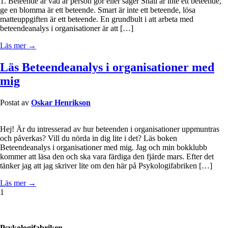
1. Beteende är vad är person gör eller säger Snäll är inte ett beteende,
ge en blomma är ett beteende. Smart är inte ett beteende, lösa
matteuppgiften är ett beteende. En grundbult i att arbeta med
beteendeanalys i organisationer är att […]
Läs mer →
Läs Beteendeanalys i organisationer med
mig
Postat av
Oskar Henrikson
Hej! Är du intresserad av hur beteenden i organisationer uppmuntras
och påverkas? Vill du nörda in dig lite i det? Läs boken
Beteendeanalys i organisationer med mig. Jag och min bokklubb
kommer att läsa den och ska vara färdiga den fjärde mars. Efter det
tänker jag att jag skriver lite om den här på Psykologifabriken […]
Läs mer →
1
Psykologifabriken