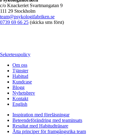
c/o Knackeriet Svartmangatan 9
111 29 Stockholm
team@psykologifabriken.se
0739 69 66 25
(skicka sms först)
Sekretesspolicy
Om oss
Tjänster
Habitud
Kundcase
Blogg
Nyhetsbrev
Kontakt
English
Inspiration med föreläsningar
Beteendeförändring med teaminsats
Resultat med Habitudtränare
Åtta principer för framgångsrika team