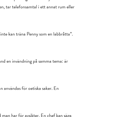
n, tar telefonsamtal i ett annat rum eller
inte kan träna Penny som en labbråtta”.
bland en invändning på samma tema: är
an användas för oetiska saker. En
man har för avsikter. En chef kan säga