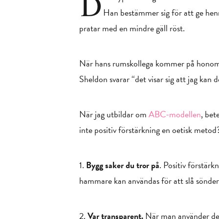
D
Han bestämmer sig för att ge henne
pratar med en mindre gäll röst.
När hans rumskollega kommer på honom 
Sheldon svarar “det visar sig att jag kan de
När jag utbildar om
ABC-modellen
, bet
inte positiv förstärkning en oetisk metod?
1.
Bygg saker du tror på
. Positiv förstär
hammare kan användas för att slå sönder 
2.
Var transparent.
När man använder dett