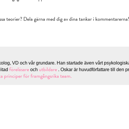
ssa teorier? Dela gärna med dig av dina tankar i kommentarerna
kolog, VD och vår grundare. Han startade även vårt psykologis
föreläsare
utbildare
nlitad
och
. Oskar är huvudförfattare till den p
ta principer för framgångsrika team.