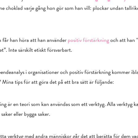
 choklad varje gång hon gör som han vill: plockar undan tallrike
får han höra att han använder
positiv förstärkning
och att han “
t”. Inte särskilt etiskt försvarbart.
eendeanalys i organisationer och positiv förstärkning kommer i
 Mina tips för att göra det på ett bra sätt är följande:
kning är en teori som kan användas som ett verktyg. Alla verktyg k
saker eller bygga saker.
a verktyg med andra människor går det att berätta för dem vad 