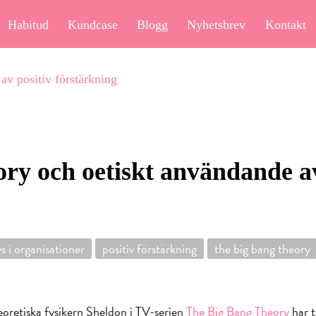
Habitud
Kundcase
Blogg
Nyhetsbrev
Kontakt
v positiv förstärkning
ry och oetiskt användande av
 i organisationer
positiv förstärkning
the big bang theory
eoretiska fysikern Sheldon i TV-serien
The Big Bang Theory
har t