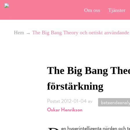
Om oss
Tjänster
Hem
→
The Big Bang Theory och oetiskt användande a
The Big Bang Theo
förstärkning
Postat 2012-01-04 av
beteendeanalys
Oskar Henrikson
en hyperintelligenta nörden och t