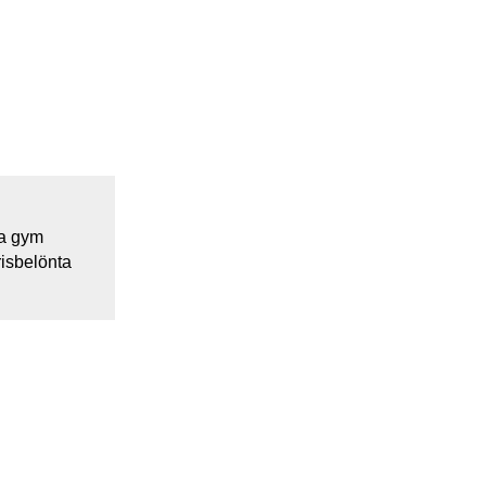
!
ka gym
risbelönta