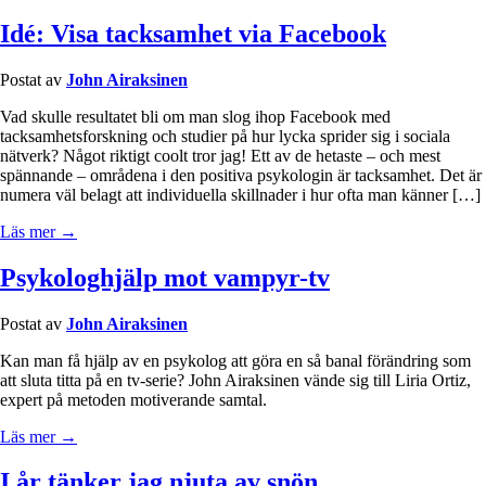
Idé: Visa tacksamhet via Facebook
Postat av
John Airaksinen
Vad skulle resultatet bli om man slog ihop Facebook med
tacksamhetsforskning och studier på hur lycka sprider sig i sociala
nätverk? Något riktigt coolt tror jag! Ett av de hetaste – och mest
spännande – områdena i den positiva psykologin är tacksamhet. Det är
numera väl belagt att individuella skillnader i hur ofta man känner […]
Läs mer →
Psykologhjälp mot vampyr-tv
Postat av
John Airaksinen
Kan man få hjälp av en psykolog att göra en så banal förändring som
att sluta titta på en tv-serie? John Airaksinen vände sig till Liria Ortiz,
expert på metoden motiverande samtal.
Läs mer →
I år tänker jag njuta av snön