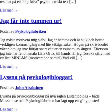
resultat på ett “objektivt” psykometriskt test […]
Läs mer →
Jag får inte tummen ur!
Postat av
Psykologifabriken
Jag måste motivera mig själv! Jag är hemma och är sjuk och borde
verkligen komma igång med lite viktiga saker. Högen på skrivbordet
växer, om jag inte börjar snart väntar en tsunami av ångest! Eftersom
jag inte har fenomenala Liria Ortiz, till hands får jag försöka själv med
ett litet MINI-MS (motiverande samtal) Vad vill […]
Läs mer →
Lyssna på psykologibloggar!
Postat av
John Airaksinen
Lyssna på psykologibloggar på nya sajten Listentoblogs – både
Mosskin.se och Psykologifabriken har lagt upp ett gäng poster!
Läs mer →