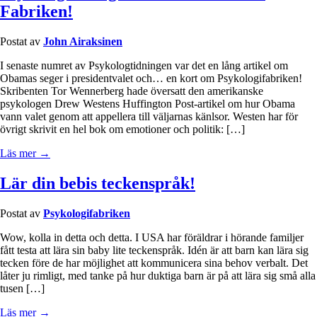
Fabriken!
Postat av
John Airaksinen
I senaste numret av Psykologtidningen var det en lång artikel om
Obamas seger i presidentvalet och… en kort om Psykologifabriken!
Skribenten Tor Wennerberg hade översatt den amerikanske
psykologen Drew Westens Huffington Post-artikel om hur Obama
vann valet genom att appellera till väljarnas känlsor. Westen har för
övrigt skrivit en hel bok om emotioner och politik: […]
Läs mer →
Lär din bebis teckenspråk!
Postat av
Psykologifabriken
Wow, kolla in detta och detta. I USA har föräldrar i hörande familjer
fått testa att lära sin baby lite teckenspråk. Idén är att barn kan lära sig
tecken före de har möjlighet att kommunicera sina behov verbalt. Det
låter ju rimligt, med tanke på hur duktiga barn är på att lära sig små alla
tusen […]
Läs mer →