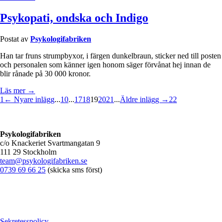
Psykopati, ondska och Indigo
Postat av
Psykologifabriken
Han tar fruns strumpbyxor, i färgen dunkelbraun, sticker ned till posten
och personalen som känner igen honom säger förvånat hej innan de
blir rånade på 30 000 kronor.
Läs mer →
1
← Nyare inlägg
...
10
...
17
18
19
20
21
...
Äldre inlägg →
22
Psykologifabriken
c/o Knackeriet Svartmangatan 9
111 29 Stockholm
team@psykologifabriken.se
0739 69 66 25
(skicka sms först)
Sekretesspolicy