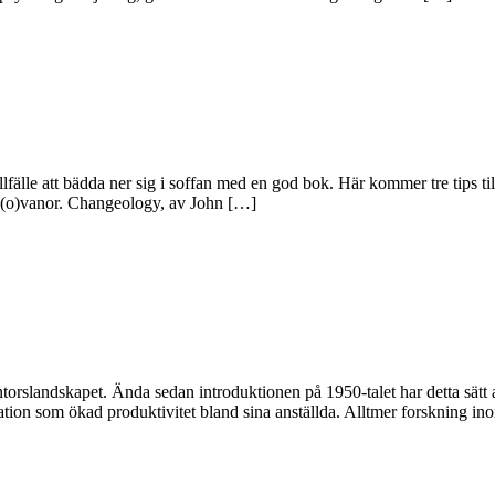
lfälle att bädda ner sig i soffan med en god bok. Här kommer tre tips ti
a (o)vanor. Changeology, av John […]
orslandskapet. Ända sedan introduktionen på 1950-talet har detta sätt att
kation som ökad produktivitet bland sina anställda. Alltmer forskning 