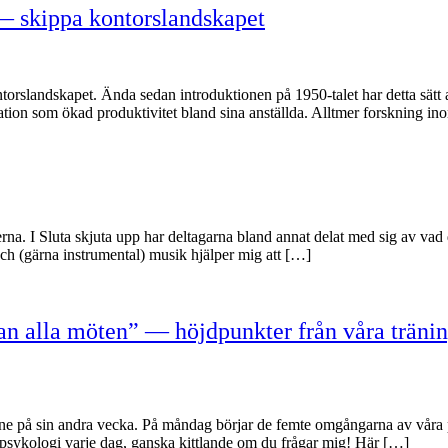
 — skippa kontorslandskapet
orslandskapet. Ända sedan introduktionen på 1950-talet har detta sätt att
kation som ökad produktivitet bland sina anställda. Alltmer forskning 
na. I Sluta skjuta upp har deltagarna bland annat delat med sig av vad
och (gärna instrumental) musik hjälper mig att […]
llan alla möten” — höjdpunkter från våra trän
 inne på sin andra vecka. På måndag börjar de femte omgångarna av vår
r psykologi varje dag, ganska kittlande om du frågar mig! Här […]