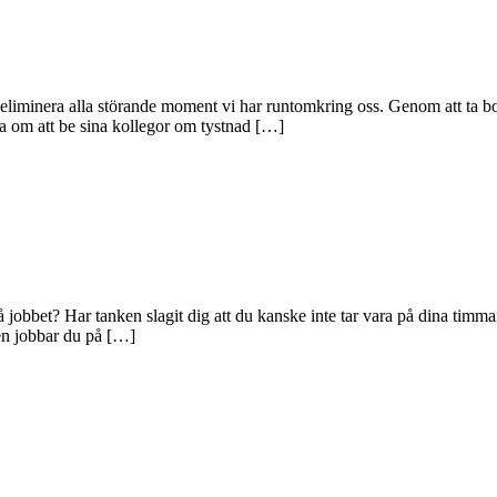
eliminera alla störande moment vi har runtomkring oss. Genom att ta bort
a om att be sina kollegor om tystnad […]
å jobbet? Har tanken slagit dig att du kanske inte tar vara på dina timm
gen jobbar du på […]