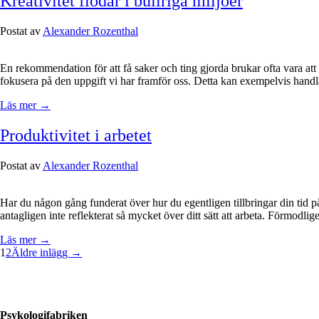
Kreativitet flödar i bullriga miljöer
Postat av
Alexander Rozenthal
En rekommendation för att få saker och ting gjorda brukar ofta vara att 
fokusera på den uppgift vi har framför oss. Detta kan exempelvis handl
Läs mer →
Produktivitet i arbetet
Postat av
Alexander Rozenthal
Har du någon gång funderat över hur du egentligen tillbringar din tid p
antagligen inte reflekterat så mycket över ditt sätt att arbeta. Förmodli
Läs mer →
1
2
Äldre inlägg →
Psykologifabriken