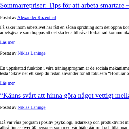
Sommarrepriser: Tips för att arbeta smartare
Postat av
Alexander Rozenthal
Få saker inom arbetslivet har fått en sådan spridning som det öppna kont
arbetsgivare som hoppas att det ska leda till såväl förbättrad kommuni
Läs mer →
Postat av
Niklas Laninge
En uppskattad funktion i våra träningsprogram är de sociala mekanismer
testa? Skriv ner ett knep du redan använder för att fokusera “Hörlurar 
Läs mer →
“Känns svårt att hinna göra något vettigt me
Postat av
Niklas Laninge
Då var våra program i positiv psykologi, ledarskap och produktivitet
alltså finnas över 60 personer som med vår hjälp går runt och tillämpa