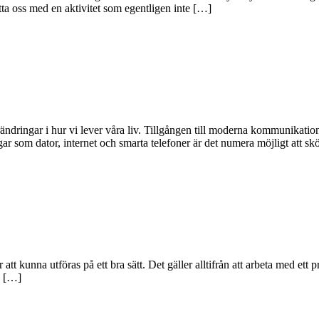
ätta oss med en aktivitet som egentligen inte […]
ändringar i hur vi lever våra liv. Tillgången till moderna kommunikation
om dator, internet och smarta telefoner är det numera möjligt att sköt
att kunna utföras på ett bra sätt. Det gäller alltifrån att arbeta med ett pr
n […]