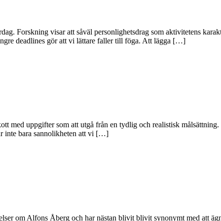
rdag. Forskning visar att såväl personlighetsdrag som aktivitetens karakt
re deadlines gör att vi lättare faller till föga. Att lägga […]
skott med uppgifter som att utgå från en tydlig och realistisk målsättni
ar inte bara sannolikheten att vi […]
elser om Alfons Åberg och har nästan blivit blivit synonymt med att ägn