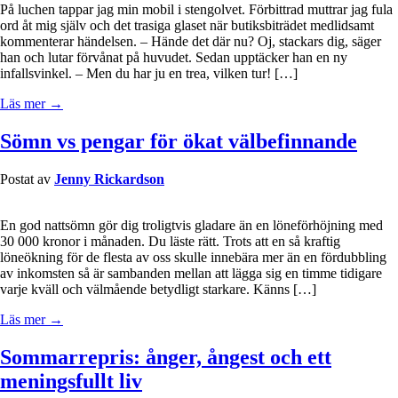
På luchen tappar jag min mobil i stengolvet. Förbittrad muttrar jag fula
ord åt mig själv och det trasiga glaset när butiksbiträdet medlidsamt
kommenterar händelsen. – Hände det där nu? Oj, stackars dig, säger
han och lutar förvånat på huvudet. Sedan upptäcker han en ny
infallsvinkel. – Men du har ju en trea, vilken tur! […]
Läs mer →
Sömn vs pengar för ökat välbefinnande
Postat av
Jenny Rickardson
En god nattsömn gör dig troligtvis gladare än en löneförhöjning med
30 000 kronor i månaden. Du läste rätt. Trots att en så kraftig
löneökning för de flesta av oss skulle innebära mer än en fördubbling
av inkomsten så är sambanden mellan att lägga sig en timme tidigare
varje kväll och välmående betydligt starkare. Känns […]
Läs mer →
Sommarrepris: ånger, ångest och ett
meningsfullt liv