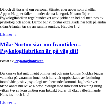
Då och då tipsar vi om personer, tjänster eller appar som vi gillar.
Appen Happier faller in under denna kategori. Ni som följer
Psykologifabriken regelbundet vet att vi jobbar en hel del med positiv
psykologi och appar. Därför blir vi förstås extra glada när folk på andra
sidan Atlanten tar sig an samma område. Happier […]
Läs mer →
Mike Norton siar om framtiden –
Psykologifabriken är på väg dit!
Postat av
Psykologifabriken
Du kanske läst mitt inlägg om hur jag och min kompis Nicklas bjuder
varandra på varannan lunch och hur vi är uppbackade av forskning
inom både positiv psykologi och beteendeekonomi. Jag beskriver
bland annat hur Mike Norton bidragit med intressant forskning kring
vilken typ av konsumtion som faktiskt bidrar till ökat välbefinnande.
Hans tes – och […]
Läs mer →