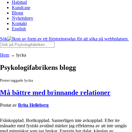
Habitud
Kundcase
Blogg
Nyhetsbrev
Kontakt
English
Sök
Hem
→
lycka
Psykologifabrikens blogg
Poster taggade lycka
Må bättre med brinnande relationer
Postat av
Brita Helleberg
Frånkopplad. Bortkopplad. Sannerligen inte avkopplad. Efter tre
månader med fysiskt avstånd märker jag effekterna av att inte umgås
med människor som jag brukar. Energin har dalat, känslan av