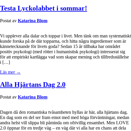
Testa Lyckolabbet i sommar!
Postat av
Katarina Blom
Vi upplever alla dalar och toppar i livet. Men tänk om man systematiskt
kunde forska på de där topparna, och hitta några ingredienser som är
kännetecknande för livets goda? Sedan 15 år tillbaka har området
positiv psykologi (med rötter i humanistisk psykologi) intresserat sig
för att empiriskt kartlägga vad som skapar mening och tillfredsställelse
i […]
Läs mer →
Alla Hjärtans Dag 2.0
Postat av
Katarina Blom
Dagen då den romantiska tvåsamheten hyllas är här, alla hjärtans dag.
En dag som en del ser fram emot med med höga förväntningar, medan
andra helst vill slippa bli påminda om ofrivillig ensamhet. Men LOVE
2.0 öppnar för en tredje väg – en väg där vi alla har en chans att dela