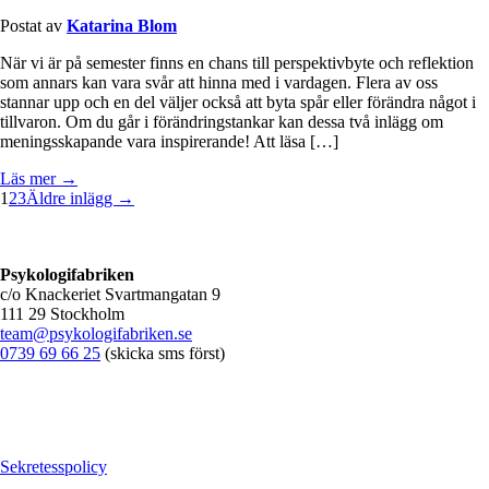
Postat av
Katarina Blom
När vi är på semester finns en chans till perspektivbyte och reflektion
som annars kan vara svår att hinna med i vardagen. Flera av oss
stannar upp och en del väljer också att byta spår eller förändra något i
tillvaron. Om du går i förändringstankar kan dessa två inlägg om
meningsskapande vara inspirerande! Att läsa […]
Läs mer →
1
2
3
Äldre inlägg →
Psykologifabriken
c/o Knackeriet Svartmangatan 9
111 29 Stockholm
team@psykologifabriken.se
0739 69 66 25
(skicka sms först)
Sekretesspolicy